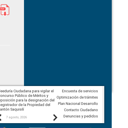
eeduría Ciudadana para vigilar el
Encuesta de servicios
Veeduría Ciudadana para vigilar la
oncurso Público de Méritos y
construcción del asfaltado de
Optimización de trámites
posición para la designación del
diferentes barrios del sector de
Plan Nacional Desarrollo
egistrador de la Propiedad del
Ballenita del cantón Santa Elena
antón Saquisilí
Contacto Ciudadano
Previous
Next
Denuncias y pedidos
7 agosto, 2026
7 agosto, 2026