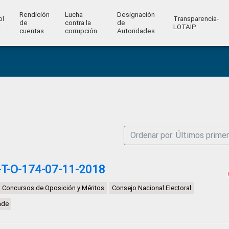
Rendición
Lucha
Designación
ol
Transparencia-
de
contra la
de
l
LOTAIP
cuentas
corrupción
Autoridades
Ordenar por: Últimos prime
T-O-174-07-11-2018
Concursos de Oposición y Méritos
Consejo Nacional Electoral
ade