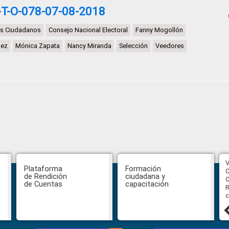
T-O-078-07-08-2018
s Ciudadanos
Consejo Nacional Electoral
Fanny Mogollón
uez
Mónica Zapata
Nancy Miranda
Selección
Veedores
CPCCS aprueba convocatoria a
V
Plataforma
Formación
Veeduría para designación de la
C
de Rendición
ciudadana y
autoridad de la SOT
O
de Cuentas
capacitación
R
c
31 julio, 2026