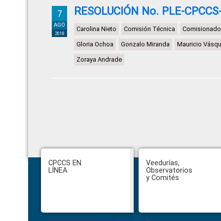
RESOLUCIÓN No. PLE-CPCCS-
7
AGO
Carolina Nieto
Comisión Técnica
Comisionado
2018
Gloria Ochoa
Gonzalo Miranda
Mauricio Vásq
Zoraya Andrade
Footer
CPCCS EN
Veedurías,
LÍNEA
Observatorios
y Comités