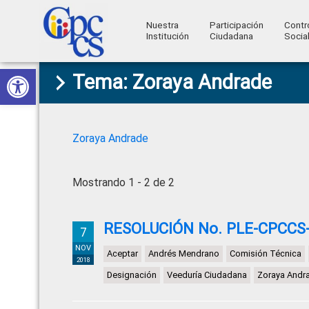
Nuestra
Participación
Contr
Institución
Ciudadana
Socia
Consejo
Abrir barra de herramientas
Skip
Skip
Skip
Skip
Construyendo
Tema: Zoraya Andrade
to
to
to
to
de
Poder
primary
main
primary
footer
Ciudadano
Participación
navigation
content
sidebar
Ciudadana
Zoraya Andrade
y
Control
Mostrando 1 - 2 de 2
Social
RESOLUCIÓN No. PLE-CPCCS-
7
NOV
Aceptar
Andrés Mendrano
Comisión Técnica
2018
Designación
Veeduría Ciudadana
Zoraya Andr