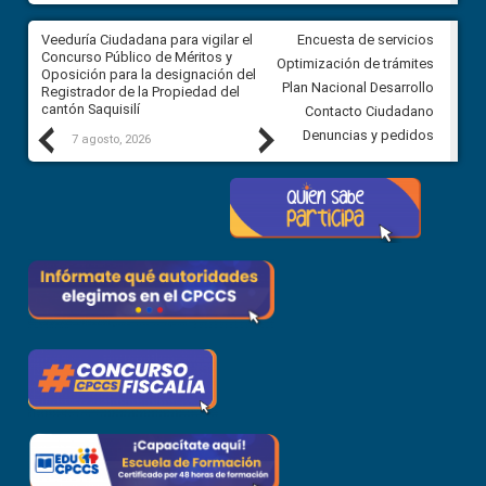
Veeduría Ciudadana para vigilar el
Veeduría Ciudadana para vigila
Encuesta de servicios
Concurso Público de Méritos y
construcción del asfaltado de
Optimización de trámites
Oposición para la designación del
diferentes barrios del sector 
Plan Nacional Desarrollo
Registrador de la Propiedad del
Ballenita del cantón Santa Ele
cantón Saquisilí
Contacto Ciudadano
Previous
Next
Denuncias y pedidos
7 agosto, 2026
7 agosto, 2026