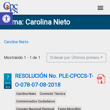
Skip
Skip
Skip
Skip
to
to
to
to
Abrir barra de herramientas
Consejo
primary
main
primary
footer
Construyendo
Tema: Carolina Nieto
navigation
content
sidebar
de
Poder
Ciudadano
Participación
Ciudadana
Carolina Nieto
y
Control
Mostrando 1 - 1 de 1
Ordenar por: Últimos primero
Social
RESOLUCIÓN No. PLE-CPCCS-T-
7
AGO
O-078-07-08-2018
2018
Carolina Nieto
Comisión Técnica
Comisionados Ciudadanos
Consejo Nacional Electoral
Fanny Mogollón