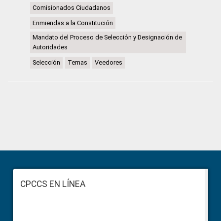
Comisionados Ciudadanos
Enmiendas a la Constitución
Mandato del Proceso de Selección y Designación de
Autoridades
Selección
Ternas
Veedores
Primary
Sidebar
Footer
CPCCS EN LÍNEA