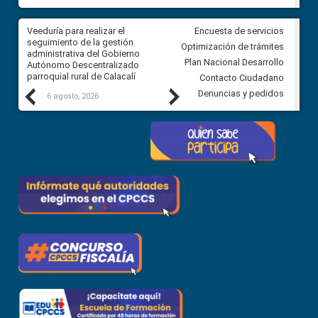
Veeduría para realizar el
Veeduría para vigilar los acue
Encuesta de servicios
ra
seguimiento de la gestión
derivados de la Audiencia Púb
Optimización de trámites
ara
administrativa del Gobierno
entre el GAD de Ibarra y la
Plan Nacional Desarrollo
Autónomo Descentralizado
comunidad Urbina, parroquia l
parroquial rural de Calacalí
Carolina
Contacto Ciudadano
Previous
Next
Denuncias y pedidos
6 agosto, 2026
5 agosto, 2026