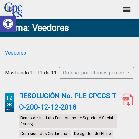
Skip
Skip
Skip
Skip
to
to
to
to
Abrir barra de herramientas
Consejo
primary
main
primary
footer
Construyendo
Tema: Veedores
navigation
content
sidebar
de
Poder
Ciudadano
Participación
Ciudadana
Veedores
y
Control
Mostrando 1 - 11 de 11
Ordenar por: Últimos primero
Social
RESOLUCIÓN No. PLE-CPCCS-T-
12
DIC
O-200-12-12-2018
2018
Banco del Instituto Ecuatoriano de Seguridad Social
(BIESS)
Comisionados Ciudadanos
Delegados del Pleno