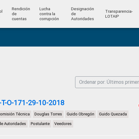
Rendición
Lucha
Designación
ol
Transparencia-
de
contra la
de
l
LOTAIP
cuentas
corrupción
Autoridades
Ordenar por: Últimos prime
-T-O-171-29-10-2018
omisión Técnica
Douglas Torres
Guido Obregón
Guido Quezada
de Autoridades
Postulante
Veedores