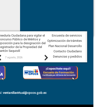
eeduría Ciudadana para vigilar el
Encuesta de servicios
Veeduría Ciudadana para vigilar la
oncurso Público de Méritos y
construcción del asfaltado de
Optimización de trámites
posición para la designación del
diferentes barrios del sector de
Plan Nacional Desarrollo
egistrador de la Propiedad del
Ballenita del cantón Santa Elena
antón Saquisilí
Contacto Ciudadano
Previous
Next
Denuncias y pedidos
7 agosto, 2026
7 agosto, 2026
l
:
ventanillavirtual@cpccs.gob.ec