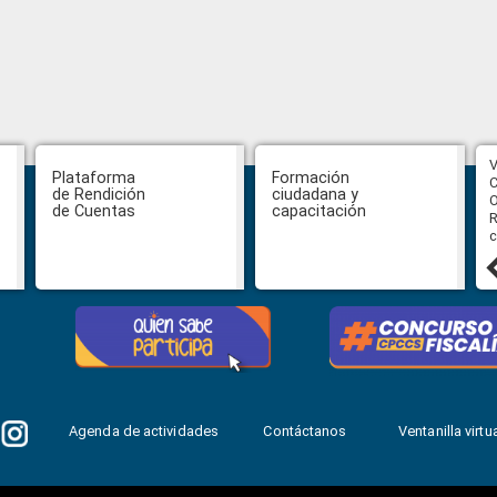
CPCCS aprueba convocatoria a
V
Plataforma
Formación
Veeduría para designación de la
C
de Rendición
ciudadana y
autoridad de la SOT
O
de Cuentas
capacitación
R
c
31 julio, 2026
Agenda de actividades
Contáctanos
Ventanilla virtua