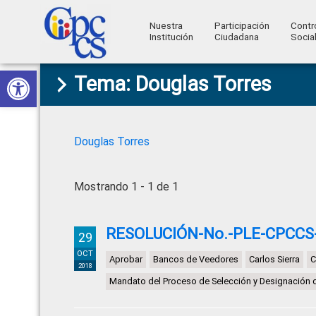
Nuestra
Participación
Contr
Institución
Ciudadana
Socia
Consejo
Abrir barra de herramientas
Skip
Skip
Skip
Skip
Construyendo
Tema: Douglas Torres
to
to
to
to
de
Poder
primary
main
primary
footer
Ciudadano
Participación
navigation
content
sidebar
Ciudadana
Douglas Torres
y
Control
Mostrando 1 - 1 de 1
Social
RESOLUCIÓN-No.-PLE-CPCCS
29
OCT
Aprobar
Bancos de Veedores
Carlos Sierra
C
2018
Mandato del Proceso de Selección y Designación 