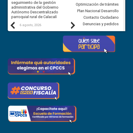
ra
seguimiento de la gestión
derivados de la Audiencia Púb
Optimización de trámites
ara
administrativa del Gobierno
entre el GAD de Ibarra y la
Plan Nacional Desarrollo
Autónomo Descentralizado
comunidad Urbina, parroquia l
parroquial rural de Calacalí
Carolina
Contacto Ciudadano
Previous
Next
Denuncias y pedidos
6 agosto, 2026
5 agosto, 2026