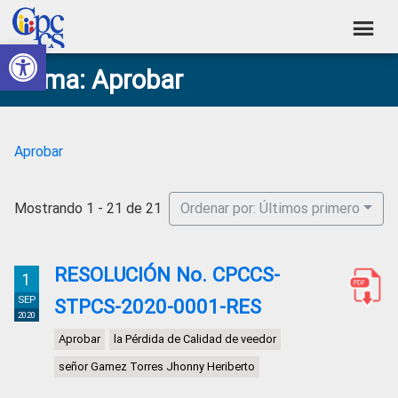
Skip
Skip
Skip
Skip
to
to
to
to
Abrir barra de herramientas
Consejo
primary
main
primary
footer
Construyendo
Tema: Aprobar
navigation
content
sidebar
de
Poder
Ciudadano
Participación
Ciudadana
Aprobar
y
Control
Mostrando 1 - 21 de 21
Ordenar por: Últimos primero
Social
RESOLUCIÓN No. CPCCS-
1
SEP
STPCS-2020-0001-RES
2020
Aprobar
la Pérdida de Calidad de veedor
señor Gamez Torres Jhonny Heriberto