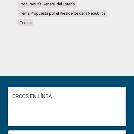
Procuraduría General del Estado
Terna Propuesta por el Presidente de la República
Ternas
Primary
Sidebar
Footer
CPCCS EN LÍNEA