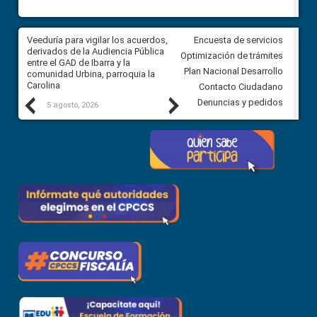
Veeduría para vigilar los acuerdos,
CPCCS convoca a Veeduría
Encuesta de servicios
 a
derivados de la Audiencia Pública
Ciudadana para vigilar el conc
Optimización de trámites
ión
entre el GAD de Ibarra y la
en la Universidad de Cuenca
Plan Nacional Desarrollo
comunidad Urbina, parroquia la
Carolina
Contacto Ciudadano
Previous
Next
Denuncias y pedidos
5 agosto, 2026
5 agosto, 2026