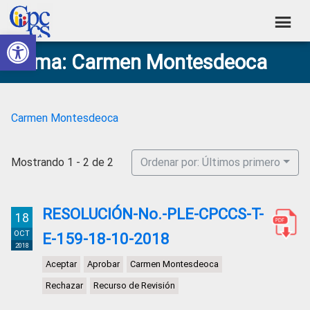
Skip
Skip
Skip
Skip
to
to
to
to
Abrir barra de herramientas
Consejo
primary
main
primary
footer
Construyendo
Tema: Carmen Montesdeoca
navigation
content
sidebar
de
Poder
Ciudadano
Participación
Ciudadana
Carmen Montesdeoca
y
Control
Mostrando 1 - 2 de 2
Ordenar por: Últimos primero
Social
RESOLUCIÓN-No.-PLE-CPCCS-T-
18
OCT
E-159-18-10-2018
2018
Aceptar
Aprobar
Carmen Montesdeoca
Rechazar
Recurso de Revisión