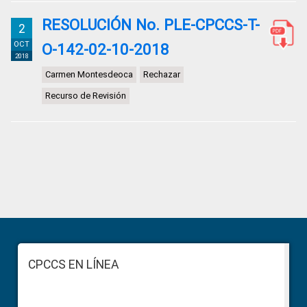
RESOLUCIÓN No. PLE-CPCCS-T-
2
OCT
O-142-02-10-2018
2018
Carmen Montesdeoca
Rechazar
Recurso de Revisión
Primary
Sidebar
Footer
CPCCS EN LÍNEA