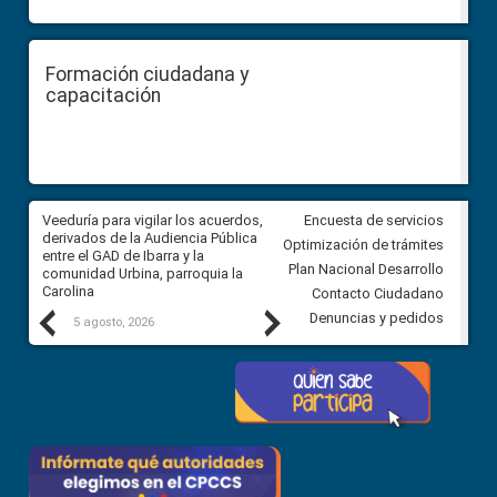
Formación ciudadana y
capacitación
Veeduría para vigilar los acuerdos,
CPCCS convoca a Veeduría
Encuesta de servicios
 a
derivados de la Audiencia Pública
Ciudadana para vigilar el conc
Optimización de trámites
ión
entre el GAD de Ibarra y la
en la Universidad de Cuenca
Plan Nacional Desarrollo
comunidad Urbina, parroquia la
Carolina
Contacto Ciudadano
Previous
Next
Denuncias y pedidos
5 agosto, 2026
5 agosto, 2026