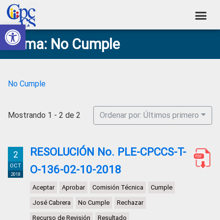
Skip
Skip
Skip
Skip
to
to
to
to
Abrir barra de herramientas
Consejo
primary
main
primary
footer
Construyendo
Tema: No Cumple
navigation
content
sidebar
de
Poder
Ciudadano
Participación
Ciudadana
No Cumple
y
Control
Mostrando 1 - 2 de 2
Ordenar por: Últimos primero
Social
RESOLUCIÓN No. PLE-CPCCS-T-
2
OCT
O-136-02-10-2018
2018
Aceptar
Aprobar
Comisión Técnica
Cumple
José Cabrera
No Cumple
Rechazar
Recurso de Revisión
Resultado