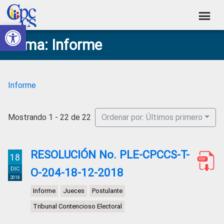
Skip
Skip
Skip
Skip
to
to
to
to
Abrir barra de herramientas
Consejo
primary
main
primary
footer
Construyendo
Tema: Informe
navigation
content
sidebar
de
Poder
Ciudadano
Participación
Ciudadana
Informe
y
Control
Mostrando 1 - 22 de 22
Ordenar por: Últimos primero
Social
RESOLUCIÓN No. PLE-CPCCS-T-
18
DIC
O-204-18-12-2018
2018
Informe
Jueces
Postulante
Tribunal Contencioso Electoral