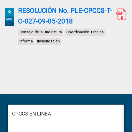
RESOLUCIÓN No. PLE-CPCCS-T-
9
MAY
O-027-09-05-2018
2018
Consejo de la Judicatura
Coordinación Técnica
Informe
Investigación
Primary
Sidebar
Footer
CPCCS EN LÍNEA