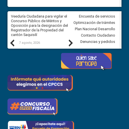
Veeduría Ciudadana para vigilar el
Veeduría Ciudadana para vigila
Encuesta de servicios
Concurso Público de Méritos y
construcción del asfaltado de
Optimización de trámites
Oposición para la designación del
diferentes barrios del sector 
Plan Nacional Desarrollo
Registrador de la Propiedad del
Ballenita del cantón Santa Ele
cantón Saquisilí
Contacto Ciudadano
Previous
Next
Denuncias y pedidos
7 agosto, 2026
7 agosto, 2026