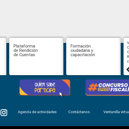
CPCCS aprueba convocatoria a
V
Plataforma
Formación
Veeduría para designación de la
C
de Rendición
ciudadana y
autoridad de la SOT
O
de Cuentas
capacitación
R
c
31 julio, 2026
Agenda de actividades
Contáctanos
Ventanilla virtua