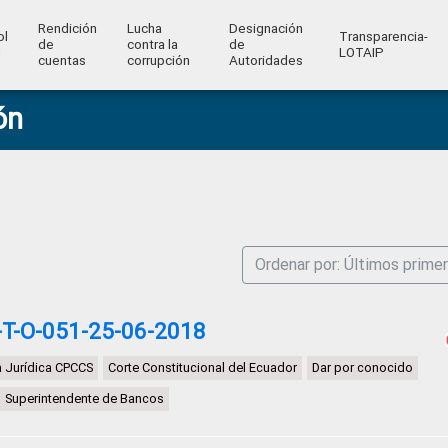
Rendición
Lucha
Designación
ol
Transparencia-
de
contra la
de
l
LOTAIP
cuentas
corrupción
Autoridades
ón
Ordenar por: Últimos prime
T-O-051-25-06-2018
a Jurídica CPCCS
Corte Constitucional del Ecuador
Dar por conocido
Superintendente de Bancos