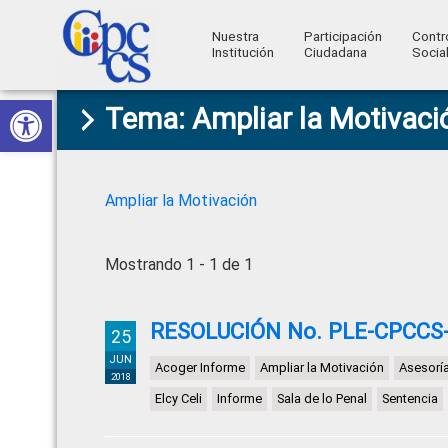
Nuestra
Participación
Contr
Institución
Ciudadana
Socia
Consejo
Abrir barra de herramientas
Skip
Skip
Skip
Skip
Construyendo
Tema: Ampliar la Motivaci
to
to
to
to
de
Poder
primary
main
primary
footer
Ciudadano
Participación
navigation
content
sidebar
Ciudadana
Ampliar la Motivación
y
Control
Mostrando 1 - 1 de 1
Social
RESOLUCIÓN No. PLE-CPCCS-
25
JUN
Acoger Informe
Ampliar la Motivación
Asesorí
2018
Elcy Celi
Informe
Sala de lo Penal
Sentencia