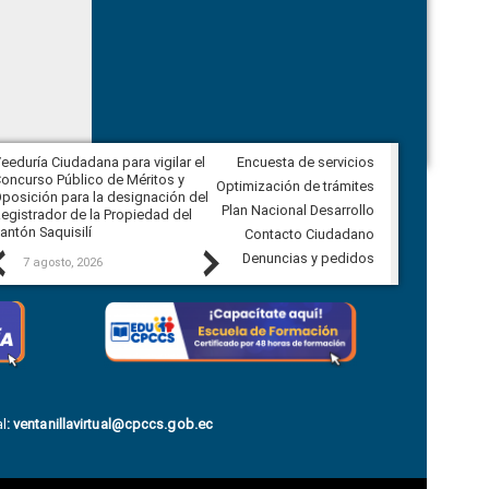
eeduría Ciudadana para vigilar el
Encuesta de servicios
Veeduría Ciudadana para vigilar la
oncurso Público de Méritos y
construcción del asfaltado de
Optimización de trámites
posición para la designación del
diferentes barrios del sector de
Plan Nacional Desarrollo
egistrador de la Propiedad del
Ballenita del cantón Santa Elena
antón Saquisilí
Contacto Ciudadano
Previous
Next
Denuncias y pedidos
7 agosto, 2026
7 agosto, 2026
l
:
ventanillavirtual@cpccs.gob.ec