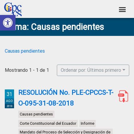
Skip
Skip
Skip
Skip
to
to
to
to
Abrir barra de herramientas
Consejo
primary
main
primary
footer
Construyendo
Tema: Causas pendientes
navigation
content
sidebar
de
Poder
Ciudadano
Participación
Ciudadana
Causas pendientes
y
Control
Mostrando 1 - 1 de 1
Ordenar por: Últimos primero
Social
RESOLUCIÓN No. PLE-CPCCS-T-
31
AGO
O-095-31-08-2018
2018
Causas pendientes
Corte Constitucional del Ecuador
Informe
Mandato del Proceso de Selección y Designación de