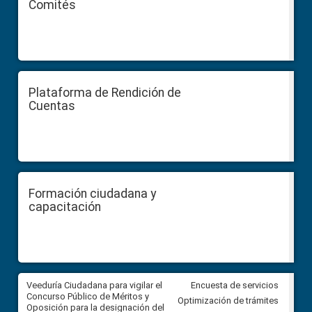
Comités
Plataforma de Rendición de
Cuentas
Formación ciudadana y
capacitación
Veeduría Ciudadana para vigilar el
Veeduría Ciudadana para vigila
Encuesta de servicios
Concurso Público de Méritos y
construcción del asfaltado de
Optimización de trámites
Oposición para la designación del
diferentes barrios del sector 