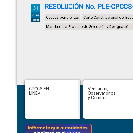
RESOLUCIÓN No. PLE-CPCCS-
31
AGO
Causas pendientes
Corte Constitucional del Ecu
2018
Mandato del Proceso de Selección y Designación 
Footer
CPCCS EN
Veedurías,
LÍNEA
Observatorios
y Comités