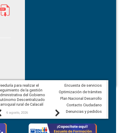
eeduría para realizar el
Encuesta de servicios
Veeduría para vigilar los acuerdos,
eguimiento de la gestión
derivados de la Audiencia Pública
Optimización de trámites
dministrativa del Gobierno
entre el GAD de Ibarra y la
Plan Nacional Desarrollo
utónomo Descentralizado
comunidad Urbina, parroquia la
arroquial rural de Calacalí
Carolina
Contacto Ciudadano
Previous
Next
Denuncias y pedidos
6 agosto, 2026
5 agosto, 2026