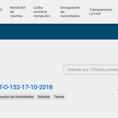
Rendición
Lucha
Designación
ol
Transparencia-
de
contra la
de
l
LOTAIP
cuentas
corrupción
Autoridades
Ordenar por: Últimos prime
T-O-152-17-10-2018
nación de Autoridades
Solicitar
Ternas