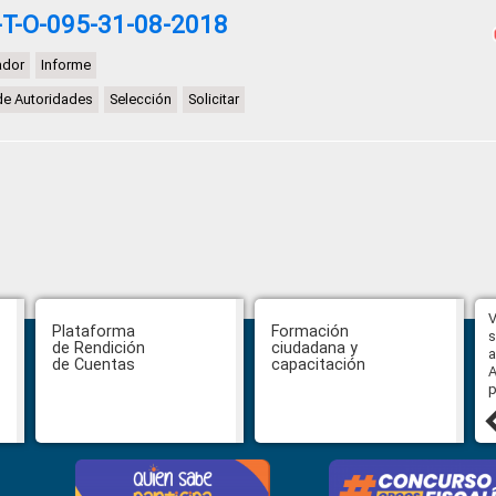
T-O-095-31-08-2018
ador
Informe
de Autoridades
Selección
Solicitar
Hasta el 31 de julio se podrán
V
Plataforma
Formación
presentar impugnaciones en
s
de Rendición
ciudadana y
contra de los postulantes al
a
de Cuentas
capacitación
concurso para designar Fiscal
A
General
p
27 julio, 2026