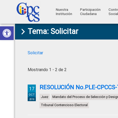
Nuestra
Participación
Contr
Institución
Ciudadana
Socia
Consejo
Abrir barra de herramientas
Skip
Skip
Skip
Skip
Construyendo
Tema: Solicitar
to
to
to
to
de
Poder
primary
main
primary
footer
Ciudadano
Participación
navigation
content
sidebar
Ciudadana
Solicitar
y
Control
Mostrando 1 - 2 de 2
Social
RESOLUCIÓN No.PLE-CPCCS-
17
OCT
Juez
Mandato del Proceso de Selección y Desig
2018
Tribunal Contencioso Electoral