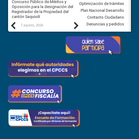
Concurso Público de Méritos y
construcción del asfaltado de
Optimización de trámites
Oposición para la designación del
diferentes barrios del sector 
Plan Nacional Desarrollo
Registrador de la Propiedad del
Ballenita del cantón Santa Ele
cantón Saquisilí
Contacto Ciudadano
Previous
Next
Denuncias y pedidos
7 agosto, 2026
7 agosto, 2026