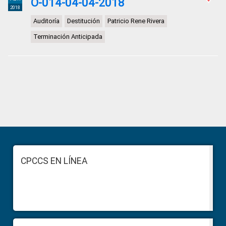
O-014-04-04-2018
2018
Auditoría
Destitución
Patricio Rene Rivera
Terminación Anticipada
Primary
Sidebar
Footer
CPCCS EN LÍNEA