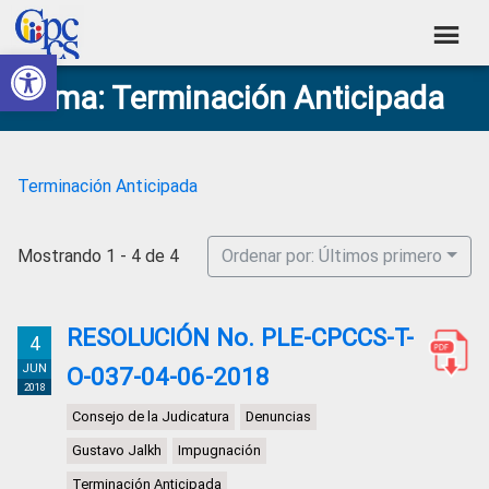
Skip
Skip
Skip
Skip
to
to
to
to
Abrir barra de herramientas
Consejo
primary
main
primary
footer
Construyendo
Tema: Terminación Anticipada
navigation
content
sidebar
de
Poder
Ciudadano
Participación
Ciudadana
Terminación Anticipada
y
Control
Mostrando 1 - 4 de 4
Ordenar por: Últimos primero
Social
RESOLUCIÓN No. PLE-CPCCS-T-
4
JUN
O-037-04-06-2018
2018
Consejo de la Judicatura
Denuncias
Gustavo Jalkh
Impugnación
Terminación Anticipada