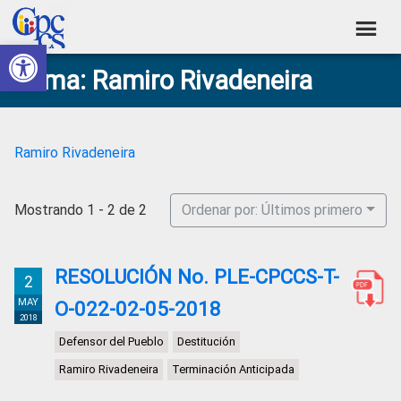
Skip
Skip
Skip
Skip
to
to
to
to
Abrir barra de herramientas
Consejo
primary
main
primary
footer
Construyendo
Tema: Ramiro Rivadeneira
navigation
content
sidebar
de
Poder
Ciudadano
Participación
Ciudadana
Ramiro Rivadeneira
y
Control
Mostrando 1 - 2 de 2
Ordenar por: Últimos primero
Social
RESOLUCIÓN No. PLE-CPCCS-T-
2
MAY
O-022-02-05-2018
2018
Defensor del Pueblo
Destitución
Ramiro Rivadeneira
Terminación Anticipada