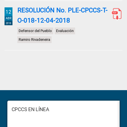
RESOLUCIÓN No. PLE-CPCCS-T-
12
ABR
O-018-12-04-2018
2018
Defensor del Pueblo
Evaluación
Ramiro Rivadeneira
Primary
Sidebar
Footer
CPCCS EN LÍNEA