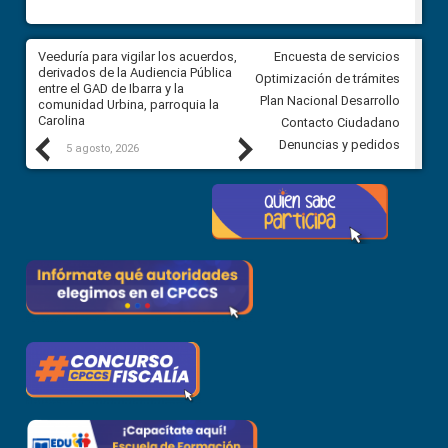
Veeduría para vigilar los acuerdos,
CPCCS convoca a Veeduría
Encuesta de servicios
 a
derivados de la Audiencia Pública
Ciudadana para vigilar el conc
Optimización de trámites
ión
entre el GAD de Ibarra y la
en la Universidad de Cuenca
Plan Nacional Desarrollo
comunidad Urbina, parroquia la
Carolina
Contacto Ciudadano
Previous
Next
Denuncias y pedidos
5 agosto, 2026
5 agosto, 2026