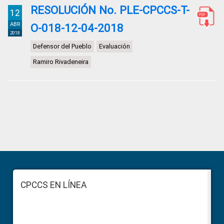
RESOLUCIÓN No. PLE-CPCCS-T-
12
ABR
O-018-12-04-2018
2018
Defensor del Pueblo
Evaluación
Ramiro Rivadeneira
Primary
Sidebar
Footer
CPCCS EN LÍNEA