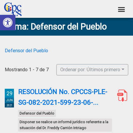
Skip
Skip
Skip
Skip
to
to
to
to
Abrir barra de herramientas
Consejo
primary
main
primary
footer
Construyendo
Tema: Defensor del Pueblo
navigation
content
sidebar
de
Poder
Ciudadano
Participación
Ciudadana
Defensor del Pueblo
y
Control
Mostrando 1 - 7 de 7
Ordenar por: Últimos primero
Social
RESOLUCIÓN No. CPCCS-PLE-
29
JUN
SG-082-2021-599-23-06-...
2021
Defensor del Pueblo
Disponer se realice un informé jurídico referente a la
situación del Dr. Freddy Carrión Intriago