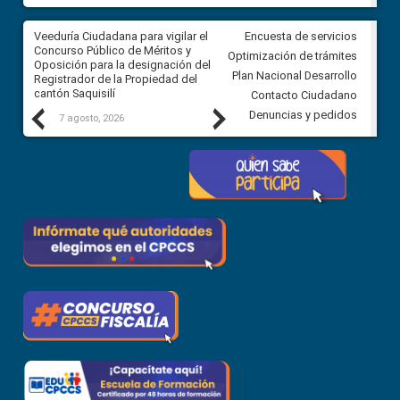
Veeduría Ciudadana para vigilar el
Veeduría Ciudadana para vigila
Encuesta de servicios
Concurso Público de Méritos y
construcción del asfaltado de
Optimización de trámites
Oposición para la designación del
diferentes barrios del sector 
Plan Nacional Desarrollo
Registrador de la Propiedad del
Ballenita del cantón Santa Ele
cantón Saquisilí
Contacto Ciudadano
Previous
Next
Denuncias y pedidos
7 agosto, 2026
7 agosto, 2026