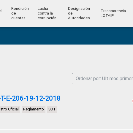
Rendición
Lucha
Designación
ol
Transparencia-
de
contra la
de
l
LOTAIP
cuentas
corrupción
Autoridades
Ordenar por: Últimos prime
T-E-206-19-12-2018
stro Oficial
Reglamento
SOT