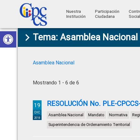
Nuestra
Participación
Contr
Institución
Ciudadana
Socia
Consejo
Abrir barra de herramientas
Skip
Skip
Skip
Skip
Construyendo
Tema: Asamblea Nacional
to
to
to
to
de
Poder
primary
main
primary
footer
Ciudadano
Participación
navigation
content
sidebar
Ciudadana
Asamblea Nacional
y
Control
Mostrando 1 - 6 de 6
Social
RESOLUCIÓN No. PLE-CPCCS-
19
DIC
Asamblea Nacional
Mandato
Normativa
Regi
2018
Superintendencia de Ordenamiento Territorial