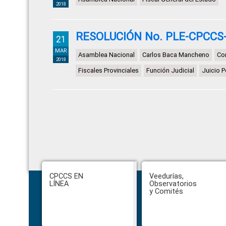
2018
RESOLUCIÓN No. PLE-CPCCS-
21
MAR
Asamblea Nacional
Carlos Baca Mancheno
Con
2018
Fiscales Provinciales
Función Judicial
Juicio P
Footer
CPCCS EN
Veedurías,
LÍNEA
Observatorios
y Comités