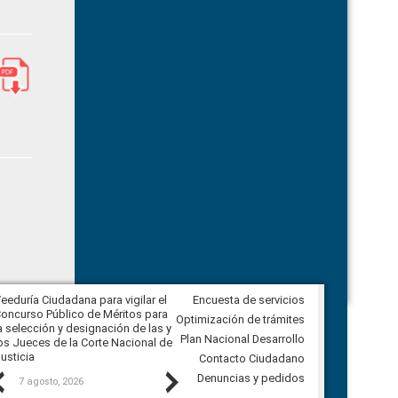
eeduría Ciudadana para vigilar el
Encuesta de servicios
Veeduría para realizar el
oncurso Público de Méritos para
seguimiento de la gestión
Optimización de trámites
a selección y designación de las y
administrativa del Gobierno
Plan Nacional Desarrollo
os Jueces de la Corte Nacional de
Autónomo Descentralizado
usticia
parroquial rural de Calacalí
Contacto Ciudadano
Previous
Next
Denuncias y pedidos
7 agosto, 2026
6 agosto, 2026