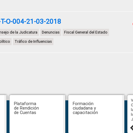
T-O-004-21-03-2018
sejo de la Judicatura
Denuncias
Fiscal General del Estado
olítico
Tráfico de Influencias
Función de Transparencia aprueba
V
Plataforma
Formación
nuevos instrumentos
C
de Rendición
ciudadana y
anticorrupción en Santo Domingo y
l
de Cuentas
capacitación
anuncia convocatoria para su
l
revista académica
J
30 julio, 2026