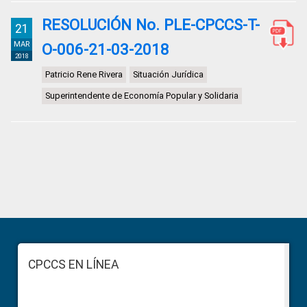
RESOLUCIÓN No. PLE-CPCCS-T-
21
MAR
O-006-21-03-2018
2018
Patricio Rene Rivera
Situación Jurídica
Superintendente de Economía Popular y Solidaria
Primary
Sidebar
Footer
CPCCS EN LÍNEA