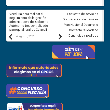
Veeduría para realizar el
Veeduría para vigilar los acue
Encuesta de servicios
ra
seguimiento de la gestión
derivados de la Audiencia Púb
Optimización de trámites
ara
administrativa del Gobierno
entre el GAD de Ibarra y la
Plan Nacional Desarrollo
Autónomo Descentralizado
comunidad Urbina, parroquia l
parroquial rural de Calacalí
Carolina
Contacto Ciudadano
Previous
Next
Denuncias y pedidos
6 agosto, 2026
5 agosto, 2026