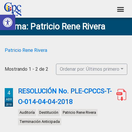
Skip
Skip
Skip
Skip
to
to
to
to
Abrir barra de herramientas
Consejo
primary
main
primary
footer
Construyendo
Tema: Patricio Rene Rivera
navigation
content
sidebar
de
Poder
Ciudadano
Participación
Ciudadana
Patricio Rene Rivera
y
Control
Mostrando 1 - 2 de 2
Ordenar por: Últimos primero
Social
RESOLUCIÓN No. PLE-CPCCS-T-
4
ABR
O-014-04-04-2018
2018
Auditoría
Destitución
Patricio Rene Rivera
Terminación Anticipada