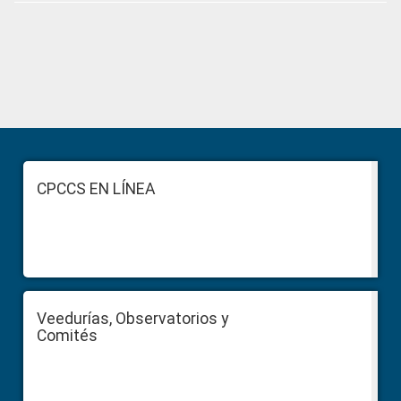
Primary
Sidebar
Footer
CPCCS EN LÍNEA
Veedurías, Observatorios y
Comités