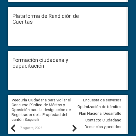
Plataforma de Rendición de
Cuentas
Formación ciudadana y
capacitación
Veeduría Ciudadana para vigilar el
Veeduría Ciudadana para vigila
Encuesta de servicios
Concurso Público de Méritos y
construcción del asfaltado de
Optimización de trámites
Oposición para la designación del
diferentes barrios del sector 
Plan Nacional Desarrollo
Registrador de la Propiedad del
Ballenita del cantón Santa Ele
cantón Saquisilí
Contacto Ciudadano
Previous
Next
Denuncias y pedidos
7 agosto, 2026
7 agosto, 2026