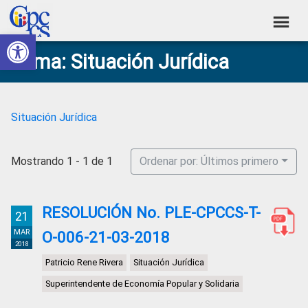
Skip
Skip
Skip
Skip
to
to
to
to
Abrir barra de herramientas
Consejo
primary
main
primary
footer
Construyendo
Tema: Situación Jurídica
navigation
content
sidebar
de
Poder
Ciudadano
Participación
Ciudadana
Situación Jurídica
y
Control
Mostrando 1 - 1 de 1
Ordenar por: Últimos primero
Social
RESOLUCIÓN No. PLE-CPCCS-T-
21
MAR
O-006-21-03-2018
2018
Patricio Rene Rivera
Situación Jurídica
Superintendente de Economía Popular y Solidaria