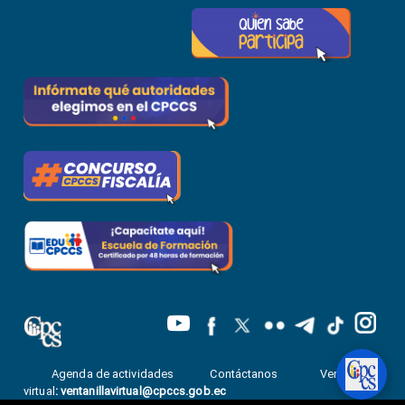
Agenda de actividades
Contáctanos
Ventanilla
virtual
:
ventanillavirtual@cpccs.gob.ec