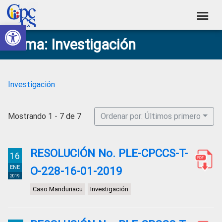
Skip
Skip
Skip
Skip
to
to
to
to
Abrir barra de herramientas
Consejo
primary
main
primary
footer
Construyendo
Tema: Investigación
navigation
content
sidebar
de
Poder
Ciudadano
Participación
Ciudadana
Investigación
y
Control
Mostrando 1 - 7 de 7
Ordenar por: Últimos primero
Social
RESOLUCIÓN No. PLE-CPCCS-T-
16
ENE
O-228-16-01-2019
2019
Caso Manduriacu
Investigación