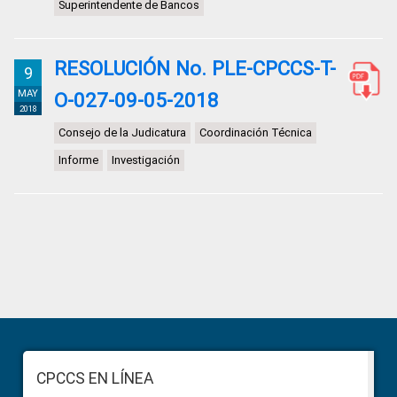
Superintendente de Bancos
RESOLUCIÓN No. PLE-CPCCS-T-
9
MAY
O-027-09-05-2018
2018
Consejo de la Judicatura
Coordinación Técnica
Informe
Investigación
Primary
Sidebar
Footer
CPCCS EN LÍNEA