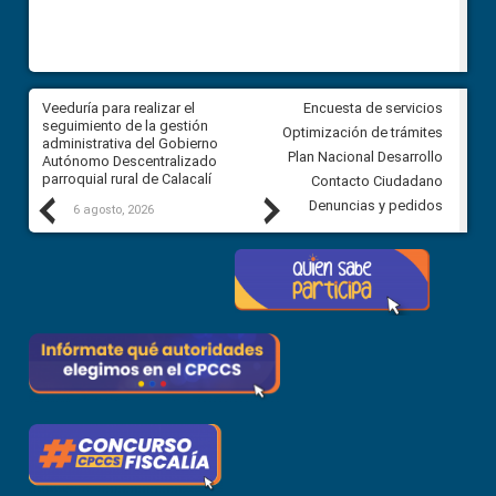
Veeduría para realizar el
Veeduría para vigilar los acue
Encuesta de servicios
ra
seguimiento de la gestión
derivados de la Audiencia Púb
Optimización de trámites
ara
administrativa del Gobierno
entre el GAD de Ibarra y la
Plan Nacional Desarrollo
Autónomo Descentralizado
comunidad Urbina, parroquia l
parroquial rural de Calacalí
Carolina
Contacto Ciudadano
Previous
Next
Denuncias y pedidos
6 agosto, 2026
5 agosto, 2026