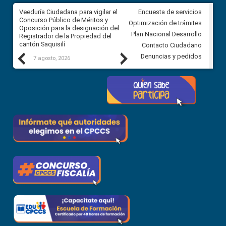
Veeduría Ciudadana para vigilar el
Veeduría Ciudadana para vigila
Encuesta de servicios
Concurso Público de Méritos y
construcción del asfaltado de
Optimización de trámites
Oposición para la designación del
diferentes barrios del sector 
Plan Nacional Desarrollo
Registrador de la Propiedad del
Ballenita del cantón Santa Ele
cantón Saquisilí
Contacto Ciudadano
Previous
Next
Denuncias y pedidos
7 agosto, 2026
7 agosto, 2026