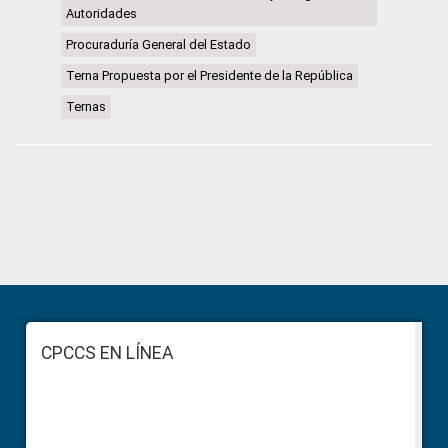
Autoridades
Procuraduría General del Estado
Terna Propuesta por el Presidente de la República
Ternas
Primary
Sidebar
Footer
CPCCS EN LÍNEA