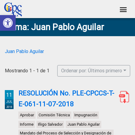
Skip
Skip
Skip
Skip
to
to
to
to
Abrir barra de herramientas
Consejo
primary
main
primary
footer
Construyendo
Tema: Juan Pablo Aguilar
navigation
content
sidebar
de
Poder
Ciudadano
Participación
Ciudadana
Juan Pablo Aguilar
y
Control
Mostrando 1 - 1 de 1
Ordenar por: Últimos primero
Social
RESOLUCIÓN No. PLE-CPCCS-T-
11
JUL
E-061-11-07-2018
2018
Aprobar
Comisión Técnica
Impugnación
Informe
Iñigo Salvador
Juan Pablo Aguilar
Mandato del Proceso de Selección y Designación de