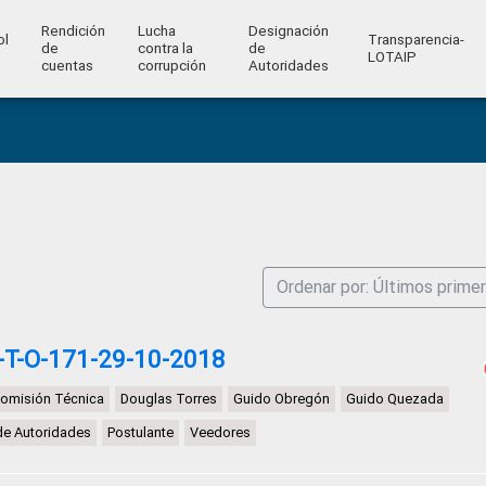
Rendición
Lucha
Designación
ol
Transparencia-
de
contra la
de
l
LOTAIP
cuentas
corrupción
Autoridades
Ordenar por: Últimos prime
-T-O-171-29-10-2018
omisión Técnica
Douglas Torres
Guido Obregón
Guido Quezada
de Autoridades
Postulante
Veedores