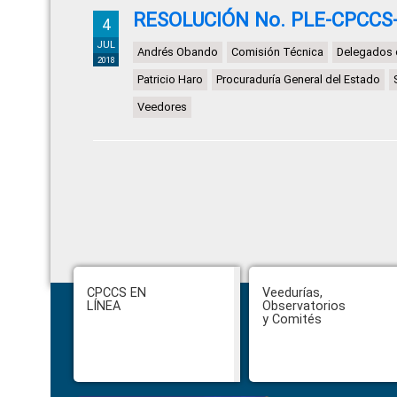
RESOLUCIÓN No. PLE-CPCCS-
4
JUL
Andrés Obando
Comisión Técnica
Delegados 
2018
Patricio Haro
Procuraduría General del Estado
Veedores
Footer
CPCCS EN
Veedurías,
LÍNEA
Observatorios
y Comités