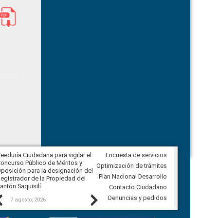
eeduría Ciudadana para vigilar el
Encuesta de servicios
Veeduría Ciudadana para vigilar la
oncurso Público de Méritos y
construcción del asfaltado de
Optimización de trámites
posición para la designación del
diferentes barrios del sector de
Plan Nacional Desarrollo
egistrador de la Propiedad del
Ballenita del cantón Santa Elena
antón Saquisilí
Contacto Ciudadano
Previous
Next
Denuncias y pedidos
7 agosto, 2026
7 agosto, 2026