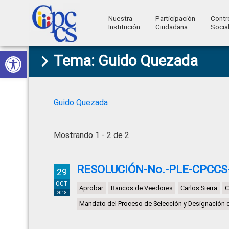
Nuestra
Participación
Contr
Institución
Ciudadana
Socia
Consejo
Abrir barra de herramientas
Skip
Skip
Skip
Skip
Construyendo
Tema: Guido Quezada
to
to
to
to
de
Poder
primary
main
primary
footer
Ciudadano
Participación
navigation
content
sidebar
Ciudadana
Guido Quezada
y
Control
Mostrando 1 - 2 de 2
Social
RESOLUCIÓN-No.-PLE-CPCCS
29
OCT
Aprobar
Bancos de Veedores
Carlos Sierra
C
2018
Mandato del Proceso de Selección y Designación 