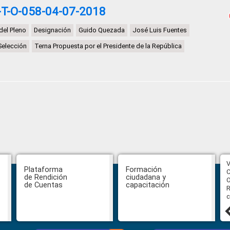
T-O-058-04-07-2018
del Pleno
Designación
Guido Quezada
José Luis Fuentes
Selección
Terna Propuesta por el Presidente de la República
CPCCS aprueba convocatoria a
V
Plataforma
Formación
Veeduría para designación de la
C
de Rendición
ciudadana y
autoridad de la SOT
O
de Cuentas
capacitación
R
c
31 julio, 2026