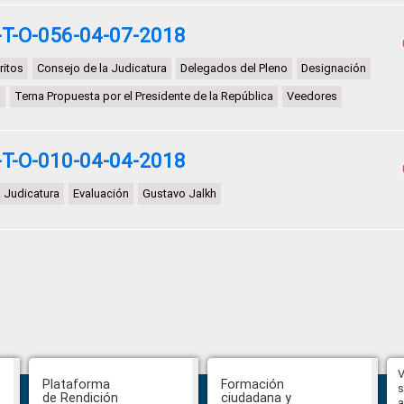
T-O-056-04-07-2018
ritos
Consejo de la Judicatura
Delegados del Pleno
Designación
o
Terna Propuesta por el Presidente de la República
Veedores
T-O-010-04-04-2018
 Judicatura
Evaluación
Gustavo Jalkh
Hasta el 31 de julio se podrán
V
Plataforma
Formación
presentar impugnaciones en
s
de Rendición
ciudadana y
contra de los postulantes al
a