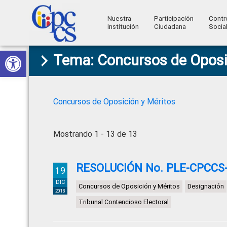
Nuestra
Participación
Contr
Institución
Ciudadana
Socia
Consejo
Abrir barra de herramientas
Skip
Skip
Skip
Skip
Construyendo
Tema: Concursos de Oposi
to
to
to
to
de
Poder
primary
main
primary
footer
Ciudadano
Participación
navigation
content
sidebar
Ciudadana
Concursos de Oposición y Méritos
y
Control
Mostrando 1 - 13 de 13
Social
RESOLUCIÓN No. PLE-CPCCS-
19
DIC
Concursos de Oposición y Méritos
Designación
2018
Tribunal Contencioso Electoral