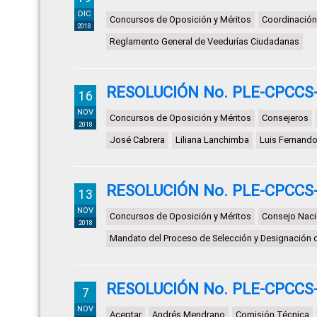
DIC
Concursos de Oposición y Méritos
Coordinación
2018
Reglamento General de Veedurías Ciudadanas
RESOLUCIÓN No. PLE-CPCCS-
16
NOV
Concursos de Oposición y Méritos
Consejeros
2018
José Cabrera
Liliana Lanchimba
Luis Fernand
RESOLUCIÓN No. PLE-CPCCS-
13
NOV
Concursos de Oposición y Méritos
Consejo Nacio
2018
Mandato del Proceso de Selección y Designación 
RESOLUCIÓN No. PLE-CPCCS-
7
NOV
Aceptar
Andrés Mendrano
Comisión Técnica