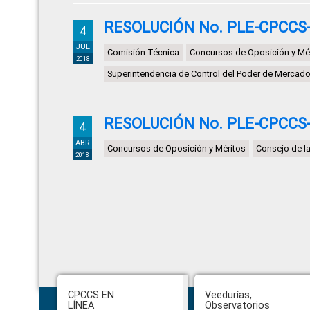
RESOLUCIÓN No. PLE-CPCCS-
4
JUL
Comisión Técnica
Concursos de Oposición y Mé
2018
Superintendencia de Control del Poder de Mercad
RESOLUCIÓN No. PLE-CPCCS-
4
ABR
Concursos de Oposición y Méritos
Consejo de la
2018
Footer
CPCCS EN
Veedurías,
LÍNEA
Observatorios