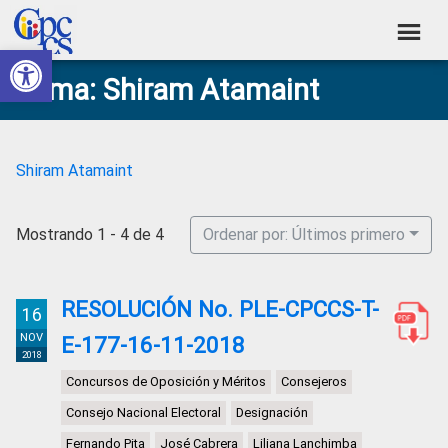
Skip
Skip
Skip
Skip
to
to
to
to
Abrir barra de herramientas
Consejo
primary
main
primary
footer
Construyendo
Tema: Shiram Atamaint
navigation
content
sidebar
de
Poder
Ciudadano
Participación
Ciudadana
Shiram Atamaint
y
Control
Mostrando 1 - 4 de 4
Ordenar por: Últimos primero
Social
RESOLUCIÓN No. PLE-CPCCS-T-
16
NOV
E-177-16-11-2018
2018
Concursos de Oposición y Méritos
Consejeros
Consejo Nacional Electoral
Designación
Fernando Pita
José Cabrera
Liliana Lanchimba