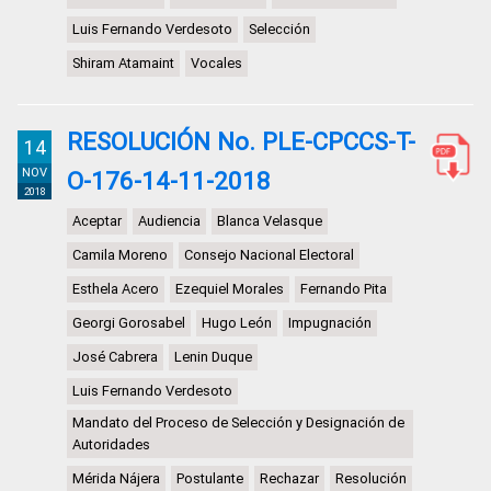
Luis Fernando Verdesoto
Selección
Shiram Atamaint
Vocales
RESOLUCIÓN No. PLE-CPCCS-T-
14
NOV
O-176-14-11-2018
2018
Aceptar
Audiencia
Blanca Velasque
Camila Moreno
Consejo Nacional Electoral
Esthela Acero
Ezequiel Morales
Fernando Pita
Georgi Gorosabel
Hugo León
Impugnación
José Cabrera
Lenin Duque
Luis Fernando Verdesoto
Mandato del Proceso de Selección y Designación de
Autoridades
Mérida Nájera
Postulante
Rechazar
Resolución