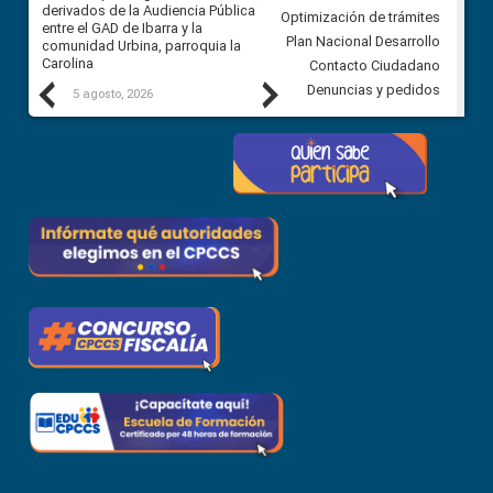
 a
derivados de la Audiencia Pública
Ciudadana para vigilar el conc
Optimización de trámites
ión
entre el GAD de Ibarra y la
en la Universidad de Cuenca
Plan Nacional Desarrollo
comunidad Urbina, parroquia la
Carolina
Contacto Ciudadano
Previous
Next
Denuncias y pedidos
5 agosto, 2026
5 agosto, 2026