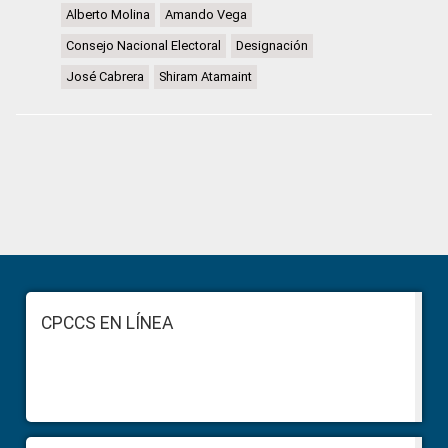
Alberto Molina
Amando Vega
Consejo Nacional Electoral
Designación
José Cabrera
Shiram Atamaint
Primary
Sidebar
Footer
CPCCS EN LÍNEA