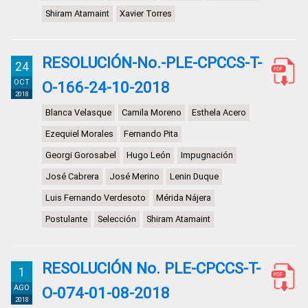
Shiram Atamaint
Xavier Torres
RESOLUCIÓN-No.-PLE-CPCCS-T-
24
OCT
O-166-24-10-2018
2018
Blanca Velasque
Camila Moreno
Esthela Acero
Ezequiel Morales
Fernando Pita
Georgi Gorosabel
Hugo León
Impugnación
José Cabrera
José Merino
Lenin Duque
Luis Fernando Verdesoto
Mérida Nájera
Postulante
Selección
Shiram Atamaint
RESOLUCIÓN No. PLE-CPCCS-T-
1
AGO
O-074-01-08-2018
2018