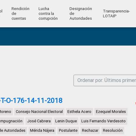
Rendición
Lucha
Designación
ol
Transparencia-
de
contra la
de
l
LOTAIP
cuentas
corrupción
Autoridades
Ordenar por: Últimos prime
T-O-176-14-11-2018
Moreno
Consejo Nacional Electoral
Esthela Acero
Ezequiel Morales
Impugnación
José Cabrera
Lenin Duque
Luis Fernando Verdesoto
de Autoridades
Mérida Nájera
Postulante
Rechazar
Resolución