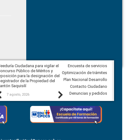
eeduría Ciudadana para vigilar el
Encuesta de servicios
Veeduría Ciudadana para vigilar la
oncurso Público de Méritos y
construcción del asfaltado de
Optimización de trámites
posición para la designación del
diferentes barrios del sector de
Plan Nacional Desarrollo
egistrador de la Propiedad del
Ballenita del cantón Santa Elena
antón Saquisilí
Contacto Ciudadano
Previous
Next
Denuncias y pedidos
7 agosto, 2026
7 agosto, 2026