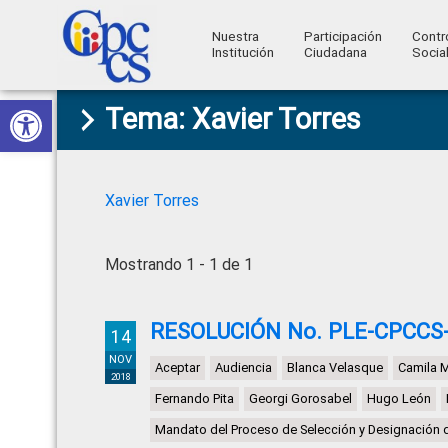
Nuestra
Participación
Contr
Institución
Ciudadana
Socia
Consejo
Abrir barra de herramientas
Skip
Skip
Skip
Skip
Construyendo
Tema: Xavier Torres
to
to
to
to
de
Poder
primary
main
primary
footer
Ciudadano
Participación
navigation
content
sidebar
Ciudadana
Xavier Torres
y
Control
Mostrando 1 - 1 de 1
Social
RESOLUCIÓN No. PLE-CPCCS-
14
NOV
Aceptar
Audiencia
Blanca Velasque
Camila 
2018
Fernando Pita
Georgi Gorosabel
Hugo León
Mandato del Proceso de Selección y Designación 