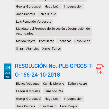
Georgi Gorosabel
Hugo León
Impugnación
José Cabrera
Lenin Duque
Luis Fernando Verdesoto
Mandato del Proceso de Selección y Designación de
Autoridades
Mérida Nájera
Postulante
Rechazar
Resolución
Shiram Atamaint
Xavier Torres
RESOLUCIÓN-No.-PLE-CPCCS-T-
24
OCT
O-166-24-10-2018
2018
Blanca Velasque
Camila Moreno
Esthela Acero
Ezequiel Morales
Fernando Pita
Georgi Gorosabel
Hugo León
Impugnación
José Cabrera
José Merino
Lenin Duque