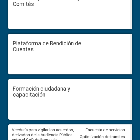
Comités
Plataforma de Rendición de
Cuentas
Formación ciudadana y
capacitación
Veeduría para vigilar los acuerdos,
CPCCS convoca a Veeduría
Encuesta de servicios
 a
derivados de la Audiencia Pública
Ciudadana para vigilar el conc
Optimización de trámites
ión
entre el GAD de Ibarra y la
en la Universidad de Cuenca