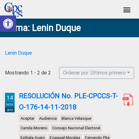
Skip
Skip
Skip
Skip
to
to
to
to
Abrir barra de herramientas
Consejo
primary
main
primary
footer
Construyendo
Tema: Lenin Duque
navigation
content
sidebar
de
Poder
Ciudadano
Participación
Ciudadana
Lenin Duque
y
Control
Mostrando 1 - 2 de 2
Ordenar por: Últimos primero
Social
RESOLUCIÓN No. PLE-CPCCS-T-
14
NOV
O-176-14-11-2018
2018
Aceptar
Audiencia
Blanca Velasque
Camila Moreno
Consejo Nacional Electoral
Esthela Acero
Ezequiel Morales
Fernando Pita