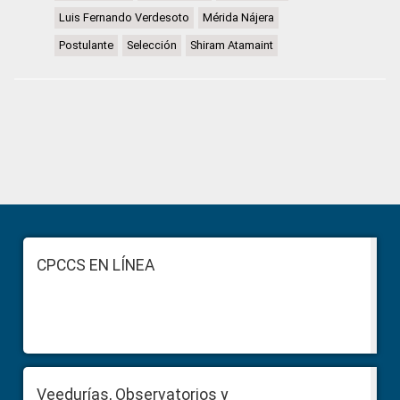
Luis Fernando Verdesoto
Mérida Nájera
Postulante
Selección
Shiram Atamaint
Primary
Sidebar
Footer
CPCCS EN LÍNEA
Veedurías, Observatorios y