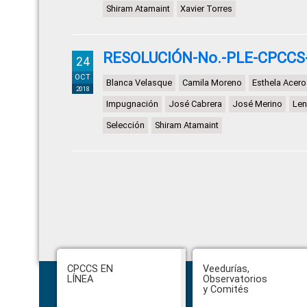
Shiram Atamaint
Xavier Torres
RESOLUCIÓN-No.-PLE-CPCCS
24
OCT
Blanca Velasque
Camila Moreno
Esthela Acero
2018
Impugnación
José Cabrera
José Merino
Len
Selección
Shiram Atamaint
Footer
CPCCS EN
Veedurías,
LÍNEA
Observatorios
y Comités