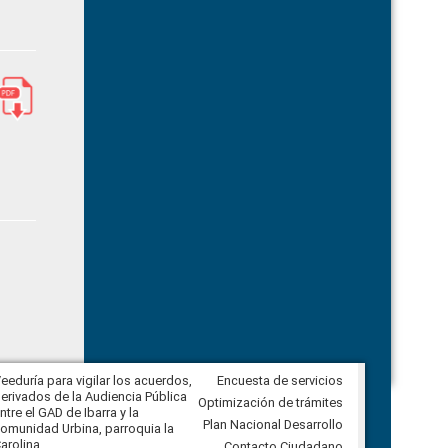
eeduría para vigilar los acuerdos,
Encuesta de servicios
CPCCS convoca a Veeduría
erivados de la Audiencia Pública
Ciudadana para vigilar el concurso
Optimización de trámites
ntre el GAD de Ibarra y la
en la Universidad de Cuenca
Plan Nacional Desarrollo
omunidad Urbina, parroquia la
arolina
Contacto Ciudadano