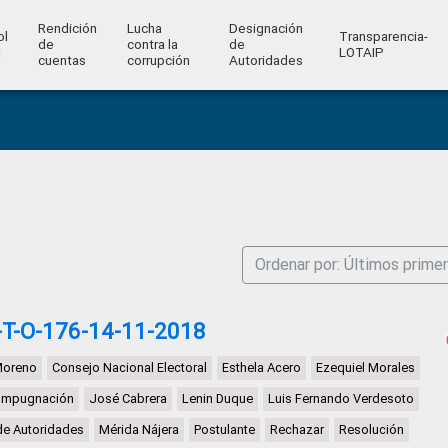
Rendición
Lucha
Designación
ol
Transparencia-
de
contra la
de
l
LOTAIP
cuentas
corrupción
Autoridades
Ordenar por: Últimos prime
T-O-176-14-11-2018
Moreno
Consejo Nacional Electoral
Esthela Acero
Ezequiel Morales
Impugnación
José Cabrera
Lenin Duque
Luis Fernando Verdesoto
de Autoridades
Mérida Nájera
Postulante
Rechazar
Resolución