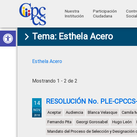
Nuestra
Participación
Contr
Institución
Ciudadana
Socia
Consejo
Abrir barra de herramientas
Skip
Skip
Skip
Skip
Construyendo
Tema: Esthela Acero
to
to
to
to
de
Poder
primary
main
primary
footer
Ciudadano
Participación
navigation
content
sidebar
Ciudadana
Esthela Acero
y
Control
Mostrando 1 - 2 de 2
Social
RESOLUCIÓN No. PLE-CPCCS-
14
NOV
Aceptar
Audiencia
Blanca Velasque
Camila 
2018
Fernando Pita
Georgi Gorosabel
Hugo León
Mandato del Proceso de Selección y Designación 