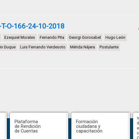
-T-O-166-24-10-2018
Ezequiel Morales
Fernando Pita
Georgi Gorosabel
Hugo León
in Duque
Luis Fernando Verdesoto
Mérida Nájera
Postulante
Abiertas impugnaciones a los
V
Plataforma
Formación
delegados de la Función Judicial a
d
de Rendición
ciudadana y
la Comisión Ciudadana de
e
de Cuentas
capacitación
Selección para la designación de
c
Fiscal General del Estado
C