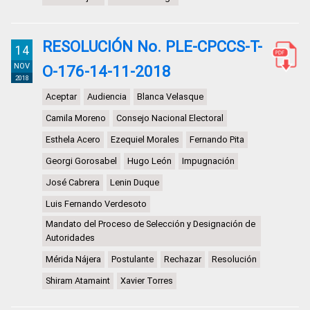
RESOLUCIÓN No. PLE-CPCCS-T-
14
NOV
O-176-14-11-2018
2018
Aceptar
Audiencia
Blanca Velasque
Camila Moreno
Consejo Nacional Electoral
Esthela Acero
Ezequiel Morales
Fernando Pita
Georgi Gorosabel
Hugo León
Impugnación
José Cabrera
Lenin Duque
Luis Fernando Verdesoto
Mandato del Proceso de Selección y Designación de
Autoridades
Mérida Nájera
Postulante
Rechazar
Resolución
Shiram Atamaint
Xavier Torres