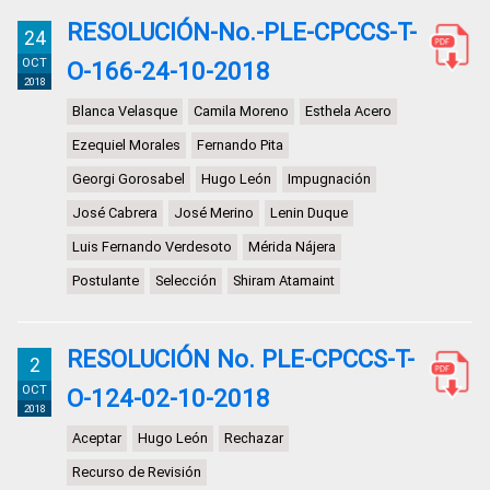
RESOLUCIÓN-No.-PLE-CPCCS-T-
24
OCT
O-166-24-10-2018
2018
Blanca Velasque
Camila Moreno
Esthela Acero
Ezequiel Morales
Fernando Pita
Georgi Gorosabel
Hugo León
Impugnación
José Cabrera
José Merino
Lenin Duque
Luis Fernando Verdesoto
Mérida Nájera
Postulante
Selección
Shiram Atamaint
RESOLUCIÓN No. PLE-CPCCS-T-
2
OCT
O-124-02-10-2018
2018
Aceptar
Hugo León
Rechazar
Recurso de Revisión