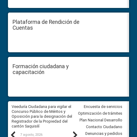
Plataforma de Rendición de
Cuentas
Formación ciudadana y
capacitación
Veeduría Ciudadana para vigilar el
Veeduría Ciudadana para vigila
Encuesta de servicios
Concurso Público de Méritos y
construcción del asfaltado de
Optimización de trámites
Oposición para la designación del
diferentes barrios del sector 
Plan Nacional Desarrollo
Registrador de la Propiedad del
Ballenita del cantón Santa Ele
cantón Saquisilí
Contacto Ciudadano
Previous
Next
Denuncias y pedidos
7 agosto, 2026
7 agosto, 2026