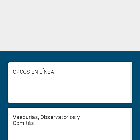
Primary
Sidebar
Footer
CPCCS EN LÍNEA
Veedurías, Observatorios y
Comités