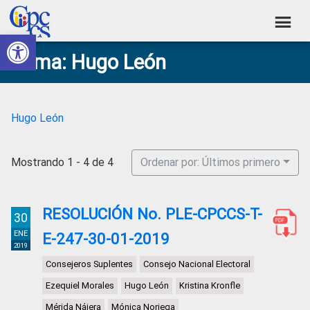
Skip
Skip
Skip
Skip
to
to
to
to
Abrir barra de herramientas
Consejo
primary
main
primary
footer
Construyendo
Tema: Hugo León
navigation
content
sidebar
de
Poder
Ciudadano
Participación
Ciudadana
Hugo León
y
Control
Mostrando 1 - 4 de 4
Ordenar por: Últimos primero
Social
RESOLUCIÓN No. PLE-CPCCS-T-
30
ENE
E-247-30-01-2019
2019
Consejeros Suplentes
Consejo Nacional Electoral
Ezequiel Morales
Hugo León
Kristina Kronfle
Mérida Nájera
Mónica Noriega