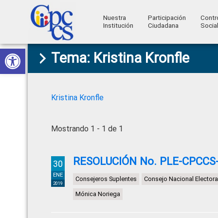
Nuestra
Participación
Contr
Institución
Ciudadana
Socia
Consejo
Abrir barra de herramientas
Skip
Skip
Skip
Skip
Construyendo
Tema: Kristina Kronfle
to
to
to
to
de
Poder
primary
main
primary
footer
Ciudadano
Participación
navigation
content
sidebar
Ciudadana
Kristina Kronfle
y
Control
Mostrando 1 - 1 de 1
Social
RESOLUCIÓN No. PLE-CPCCS-
30
ENE
Consejeros Suplentes
Consejo Nacional Electora
2019
Mónica Noriega