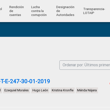
Rendición
Lucha
Designación
ol
Transparencia-
de
contra la
de
l
LOTAIP
cuentas
corrupción
Autoridades
Ordenar por: Últimos prime
T-E-247-30-01-2019
l
Ezequiel Morales
Hugo León
Kristina Kronfle
Mérida Nájera