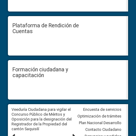
Plataforma de Rendición de
Cuentas
Formación ciudadana y
capacitación
Veeduría Ciudadana para vigilar el
Veeduría Ciudadana para vigila
Encuesta de servicios
Concurso Público de Méritos y
construcción del asfaltado de
Optimización de trámites
Oposición para la designación del
diferentes barrios del sector 
Plan Nacional Desarrollo
Registrador de la Propiedad del
Ballenita del cantón Santa Ele
cantón Saquisilí
Contacto Ciudadano