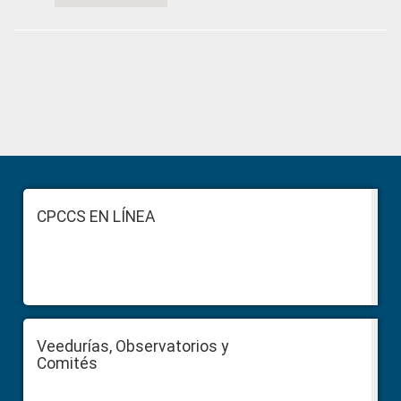
Primary
Sidebar
Footer
CPCCS EN LÍNEA
Veedurías, Observatorios y
Comités