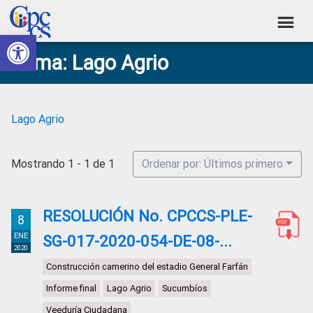
Skip
Skip
Skip
Skip
to
to
to
to
Abrir barra de herramientas
Consejo
primary
main
primary
footer
Construyendo
Tema: Lago Agrio
navigation
content
sidebar
de
Poder
Ciudadano
Participación
Ciudadana
Lago Agrio
y
Control
Mostrando 1 - 1 de 1
Ordenar por: Últimos primero
Social
RESOLUCIÓN No. CPCCS-PLE-
8
ENE
SG-017-2020-054-DE-08-...
2020
Construcción camerino del estadio General Farfán
Informe final
Lago Agrio
Sucumbíos
Veeduría Ciudadana