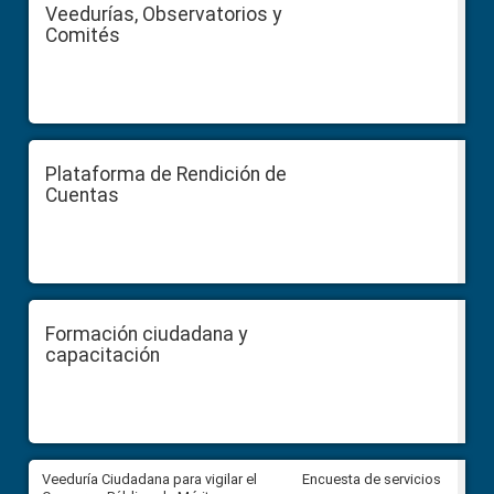
Veedurías, Observatorios y
Comités
Plataforma de Rendición de
Cuentas
Formación ciudadana y
capacitación
Veeduría Ciudadana para vigilar el
Veeduría Ciudadana para vigila
Encuesta de servicios