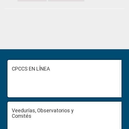
Primary
Sidebar
Footer
CPCCS EN LÍNEA
Veedurías, Observatorios y
Comités