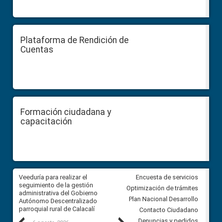
Plataforma de Rendición de
Cuentas
Formación ciudadana y
capacitación
Veeduría para realizar el
Veeduría para vigilar los acue
Encuesta de servicios
ra
seguimiento de la gestión
derivados de la Audiencia Púb
Optimización de trámites
ara
administrativa del Gobierno
entre el GAD de Ibarra y la
Plan Nacional Desarrollo
Autónomo Descentralizado
comunidad Urbina, parroquia l
parroquial rural de Calacalí
Carolina
Contacto Ciudadano
Denuncias y pedidos