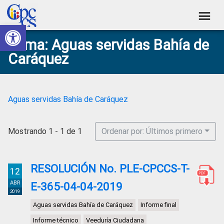
Skip
Skip
Skip
Skip
to
to
to
to
Abrir barra de herramientas
Consejo
primary
main
primary
footer
Construyendo
Tema: Aguas servidas Bahía de
navigation
content
sidebar
de
Poder
Caráquez
Ciudadano
Participación
Ciudadana
y
Aguas servidas Bahía de Caráquez
Control
Social
Mostrando 1 - 1 de 1
Ordenar por: Últimos primero
RESOLUCIÓN No. PLE-CPCCS-T-
12
ABR
E-365-04-04-2019
2019
Aguas servidas Bahía de Caráquez
Informe final
Informe técnico
Veeduría Ciudadana