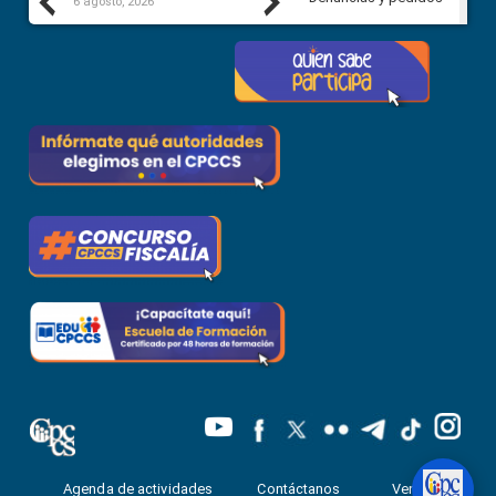
Previous
Next
6 agosto, 2026
5 agosto, 2026
Agenda de actividades
Contáctanos
Ventanilla