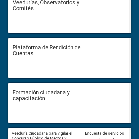
Veedurías, Observatorios y
Comités
Plataforma de Rendición de
Cuentas
Formación ciudadana y
capacitación
Veeduría Ciudadana para vigilar el
Veeduría Ciudadana para vigila
Encuesta de servicios
Concurso Público de Méritos y
construcción del asfaltado de