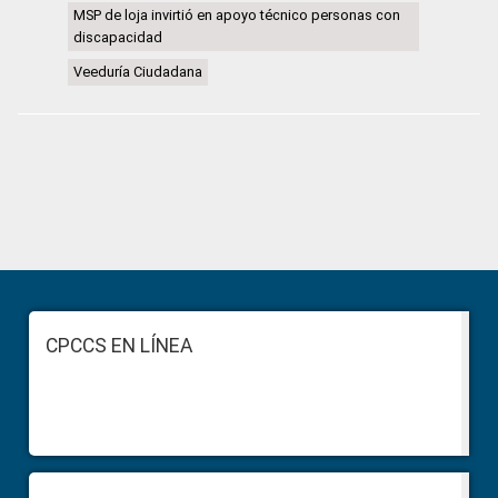
MSP de loja invirtió en apoyo técnico personas con
discapacidad
Veeduría Ciudadana
Primary
Sidebar
Footer
CPCCS EN LÍNEA