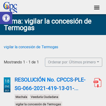
Skip
Skip
Skip
Skip
to
to
to
to
Abrir barra de herramientas
Consejo
primary
main
primary
footer
Construyendo
Tema: vigilar la concesión de
navigation
content
sidebar
de
Poder
Termogas
Ciudadano
Participación
Ciudadana
y
vigilar la concesión de Termogas
Control
Social
Mostrando 1 - 1 de 1
Ordenar por: Últimos primero
RESOLUCIÓN No. CPCCS-PLE-
18
ENE
SG-066-2021-419-13-01-...
2021
Machala
Veeduría Ciudadana
vigilar la concesión de Termogas