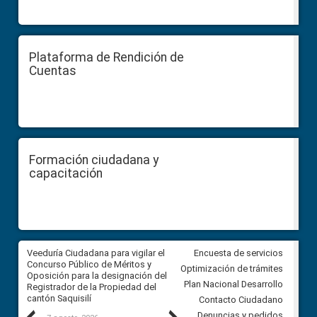
Plataforma de Rendición de
Cuentas
Formación ciudadana y
capacitación
Veeduría Ciudadana para vigilar el
Veeduría Ciudadana para vigila
Encuesta de servicios
Concurso Público de Méritos y
construcción del asfaltado de
Optimización de trámites
Oposición para la designación del
diferentes barrios del sector 
Plan Nacional Desarrollo
Registrador de la Propiedad del
Ballenita del cantón Santa Ele
cantón Saquisilí
Contacto Ciudadano
Denuncias y pedidos