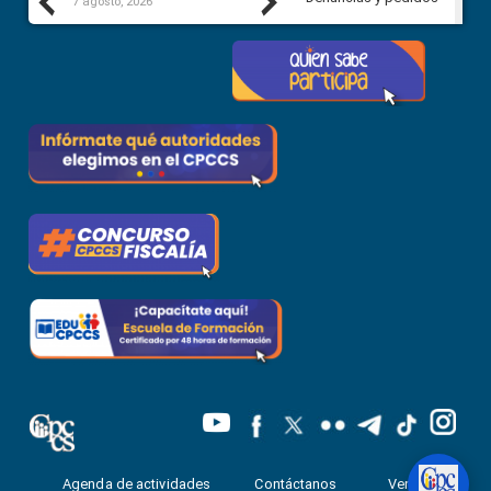
Previous
Next
7 agosto, 2026
7 agosto, 2026
Agenda de actividades
Contáctanos
Ventanilla