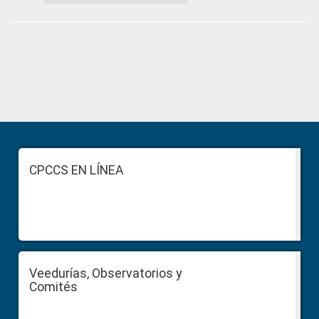
Primary
Sidebar
Footer
CPCCS EN LÍNEA
Veedurías, Observatorios y
Comités