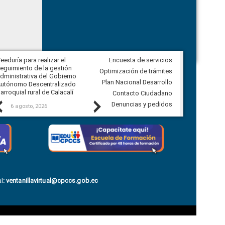
eeduría para realizar el
Encuesta de servicios
Veeduría para vigilar los acuerdos,
eguimiento de la gestión
derivados de la Audiencia Pública
Optimización de trámites
dministrativa del Gobierno
entre el GAD de Ibarra y la
Plan Nacional Desarrollo
utónomo Descentralizado
comunidad Urbina, parroquia la
arroquial rural de Calacalí
Carolina
Contacto Ciudadano
Previous
Next
Denuncias y pedidos
6 agosto, 2026
5 agosto, 2026
l
:
ventanillavirtual@cpccs.gob.ec