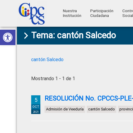
Nuestra
Participación
Contr
Institución
Ciudadana
Socia
Consejo
Abrir barra de herramientas
Skip
Skip
Skip
Skip
Construyendo
Tema: cantón Salcedo
to
to
to
to
de
Poder
primary
main
primary
footer
Ciudadano
Participación
navigation
content
sidebar
Ciudadana
cantón Salcedo
y
Control
Mostrando 1 - 1 de 1
Social
RESOLUCIÓN No. CPCCS-PLE-S
5
OCT
Admisión de Veeduría
cantón Salcedo
provinc
2021