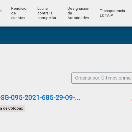
Rendición
Lucha
Designación
ol
Transparencia-
de
contra la
de
l
LOTAIP
cuentas
corrupción
Autoridades
Ordenar por: Últimos prime
G-095-2021-685-29-09-...
ia de Cotopaxi