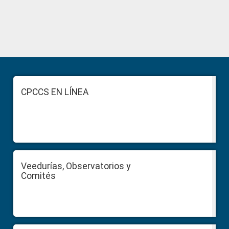
Primary
Sidebar
Footer
CPCCS EN LÍNEA
Veedurías, Observatorios y
Comités