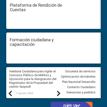
Plataforma de Rendición de
Cuentas
Formación ciudadana y
capacitación
Veeduría Ciudadana para vigilar el
Veeduría Ciudadana para vigila
Encuesta de servicios
Concurso Público de Méritos y
construcción del asfaltado de
Optimización de trámites
Oposición para la designación del
diferentes barrios del sector 
Plan Nacional Desarrollo
Registrador de la Propiedad del
Ballenita del cantón Santa Ele
cantón Saquisilí
Contacto Ciudadano
Previous
Next
Denuncias y pedidos
7 agosto, 2026
7 agosto, 2026