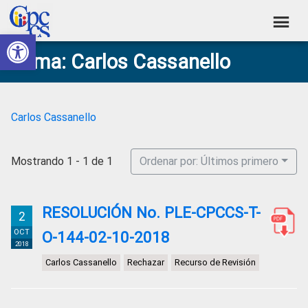
Skip
Skip
Skip
Skip
to
to
to
to
Abrir barra de herramientas
Consejo
primary
main
primary
footer
Construyendo
Tema: Carlos Cassanello
navigation
content
sidebar
de
Poder
Ciudadano
Participación
Ciudadana
Carlos Cassanello
y
Control
Mostrando 1 - 1 de 1
Ordenar por: Últimos primero
Social
RESOLUCIÓN No. PLE-CPCCS-T-
2
OCT
O-144-02-10-2018
2018
Carlos Cassanello
Rechazar
Recurso de Revisión