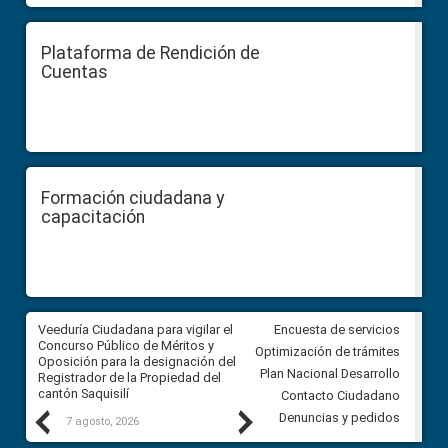
Plataforma de Rendición de
Cuentas
Formación ciudadana y
capacitación
Veeduría Ciudadana para vigilar el
Veeduría Ciudadana para vigila
Encuesta de servicios
Concurso Público de Méritos y
construcción del asfaltado de
Optimización de trámites
Oposición para la designación del
diferentes barrios del sector 
Plan Nacional Desarrollo
Registrador de la Propiedad del
Ballenita del cantón Santa Ele
cantón Saquisilí
Contacto Ciudadano
Previous
Next
Denuncias y pedidos
7 agosto, 2026
7 agosto, 2026