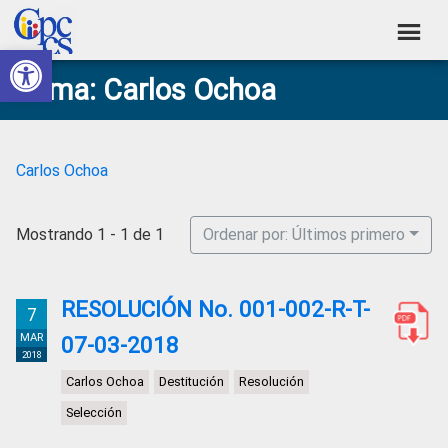
Skip
Skip
Skip
Skip
to
to
to
to
Abrir barra de herramientas
Consejo
primary
main
primary
footer
Construyendo
Tema: Carlos Ochoa
navigation
content
sidebar
de
Poder
Ciudadano
Participación
Ciudadana
Carlos Ochoa
y
Control
Mostrando 1 - 1 de 1
Ordenar por: Últimos primero
Social
RESOLUCIÓN No. 001-002-R-T-
7
MAR
07-03-2018
2018
Carlos Ochoa
Destitución
Resolución
Selección