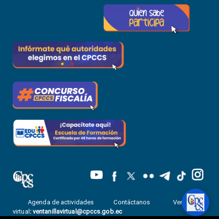
Agenda de actividades
Contáctanos
Ventanilla
virtual
:
ventanillavirtual@cpccs.gob.ec