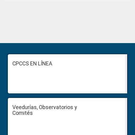
Primary
Sidebar
Footer
CPCCS EN LÍNEA
Veedurías, Observatorios y
Comités