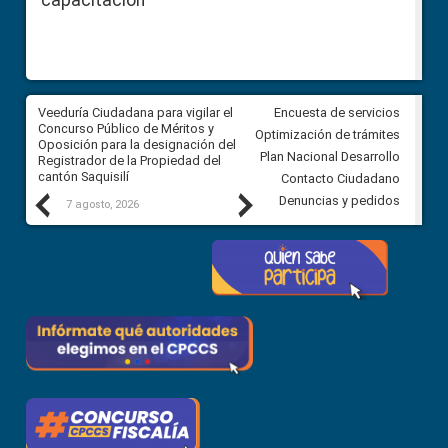
capacitación
Veeduría Ciudadana para vigilar el
Veeduría Ciudadana para vigila
Encuesta de servicios
Concurso Público de Méritos y
construcción del asfaltado de
Optimización de trámites
Oposición para la designación del
diferentes barrios del sector 
Plan Nacional Desarrollo
Registrador de la Propiedad del
Ballenita del cantón Santa Ele
cantón Saquisilí
Contacto Ciudadano
Previous
Next
Denuncias y pedidos
7 agosto, 2026
7 agosto, 2026