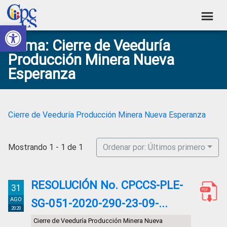
Skip
Skip
Skip
Skip
to
to
to
to
Abrir barra de herramientas
Consejo
primary
main
primary
footer
Construyendo
Tema: Cierre de Veeduría
navigation
content
sidebar
de
Poder
Producción Minera Nueva
Ciudadano
Participación
Esperanza
Ciudadana
y
Control
Cierre de Veeduría Producción Minera Nueva Esperanza
Social
Mostrando 1 - 1 de 1
Ordenar por: Últimos primero
RESOLUCIÓN No. CPCCS-PLE-
31
AGO
SG-051-2020-290-23-09-...
2020
Cierre de Veeduría Producción Minera Nueva