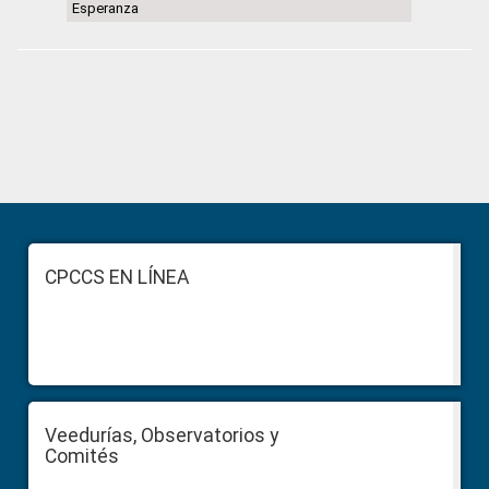
Esperanza
Primary
Sidebar
Footer
CPCCS EN LÍNEA
Veedurías, Observatorios y
Comités