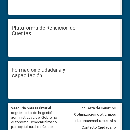
Plataforma de Rendición de
Cuentas
Formación ciudadana y
capacitación
Veeduría para realizar el
Veeduría para vigilar los acue
Encuesta de servicios
ra
seguimiento de la gestión
derivados de la Audiencia Púb
Optimización de trámites
ara
administrativa del Gobierno
entre el GAD de Ibarra y la
Plan Nacional Desarrollo
Autónomo Descentralizado
comunidad Urbina, parroquia l
parroquial rural de Calacalí
Carolina
Contacto Ciudadano