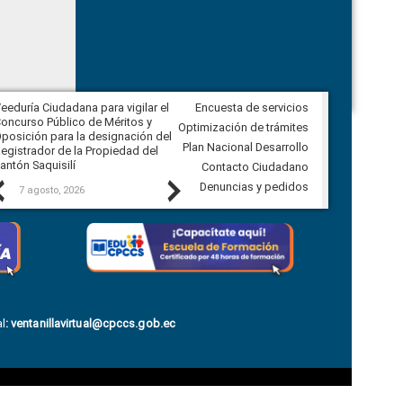
eeduría Ciudadana para vigilar el
Encuesta de servicios
Veeduría Ciudadana para vigilar la
oncurso Público de Méritos y
construcción del asfaltado de
Optimización de trámites
posición para la designación del
diferentes barrios del sector de
Plan Nacional Desarrollo
egistrador de la Propiedad del
Ballenita del cantón Santa Elena
antón Saquisilí
Contacto Ciudadano
Previous
Next
Denuncias y pedidos
7 agosto, 2026
7 agosto, 2026
l
:
ventanillavirtual@cpccs.gob.ec