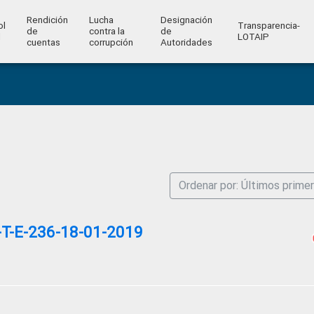
Rendición
Lucha
Designación
ol
Transparencia-
de
contra la
de
l
LOTAIP
cuentas
corrupción
Autoridades
Ordenar por: Últimos prime
T-E-236-18-01-2019