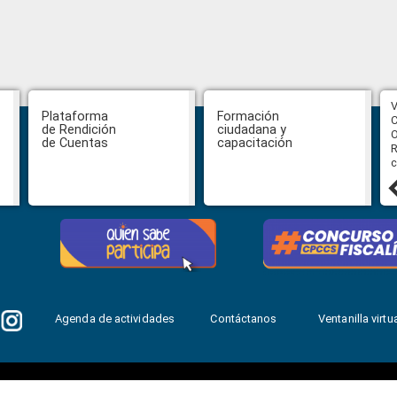
CPCCS aprueba convocatoria a
V
Plataforma
Formación
Veeduría para designación de la
C
de Rendición
ciudadana y
autoridad de la SOT
O
de Cuentas
capacitación
R
c
31 julio, 2026
Agenda de actividades
Contáctanos
Ventanilla virtua