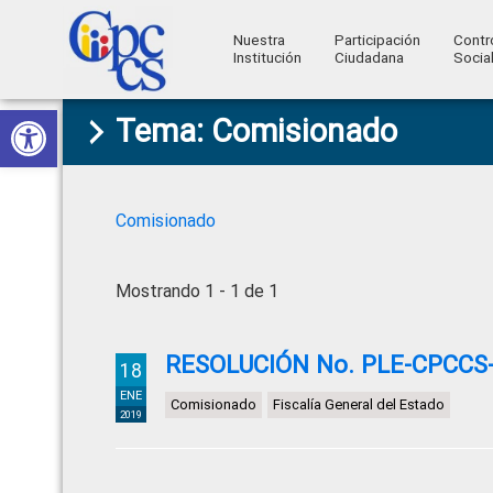
Nuestra
Participación
Contr
Institución
Ciudadana
Socia
Consejo
Abrir barra de herramientas
Skip
Skip
Skip
Skip
Construyendo
Tema: Comisionado
to
to
to
to
de
Poder
primary
main
primary
footer
Ciudadano
Participación
navigation
content
sidebar
Ciudadana
Comisionado
y
Control
Mostrando 1 - 1 de 1
Social
RESOLUCIÓN No. PLE-CPCCS-
18
ENE
Comisionado
Fiscalía General del Estado
2019