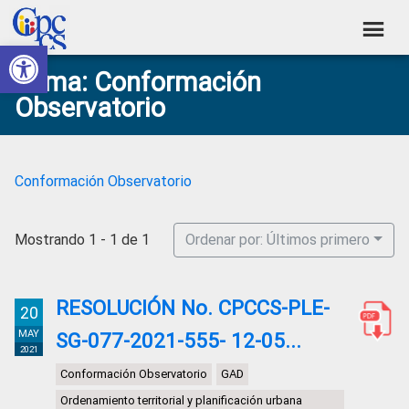
Skip
Skip
Skip
Skip
to
to
to
to
Abrir barra de herramientas
Consejo
primary
main
primary
footer
Construyendo
Tema: Conformación
navigation
content
sidebar
de
Poder
Observatorio
Ciudadano
Participación
Ciudadana
y
Conformación Observatorio
Control
Social
Mostrando 1 - 1 de 1
Ordenar por: Últimos primero
RESOLUCIÓN No. CPCCS-PLE-
20
MAY
SG-077-2021-555- 12-05...
2021
Conformación Observatorio
GAD
Ordenamiento territorial y planificación urbana