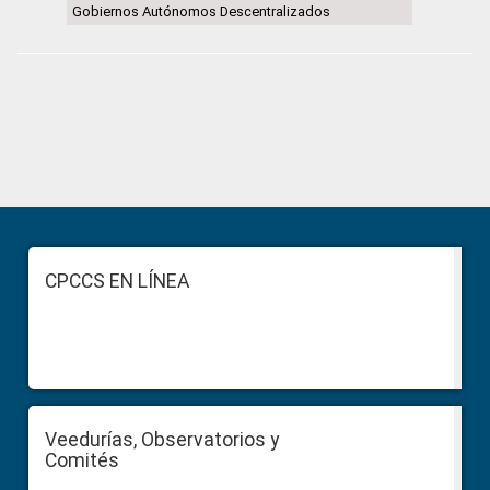
Gobiernos Autónomos Descentralizados
Primary
Sidebar
Footer
CPCCS EN LÍNEA
Veedurías, Observatorios y
Comités