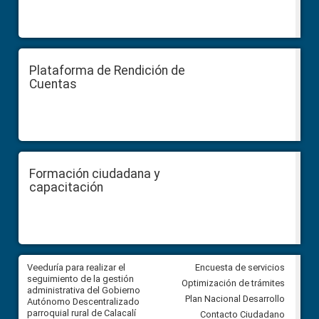
Plataforma de Rendición de
Cuentas
Formación ciudadana y
capacitación
Veeduría para realizar el
Veeduría para vigilar los acue
Encuesta de servicios
ra
seguimiento de la gestión
derivados de la Audiencia Púb
Optimización de trámites
ara
administrativa del Gobierno
entre el GAD de Ibarra y la
Plan Nacional Desarrollo
Autónomo Descentralizado
comunidad Urbina, parroquia l
parroquial rural de Calacalí
Carolina
Contacto Ciudadano