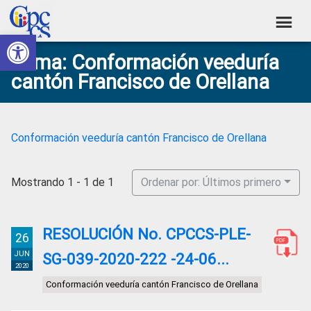
Skip
Skip
Skip
Skip
to
to
to
to
Abrir barra de herramientas
Consejo
primary
main
primary
footer
Construyendo
Tema: Conformación veeduría
navigation
content
sidebar
de
Poder
cantón Francisco de Orellana
Ciudadano
Participación
Ciudadana
y
Conformación veeduría cantón Francisco de Orellana
Control
Social
Mostrando 1 - 1 de 1
Ordenar por: Últimos primero
RESOLUCIÓN No. CPCCS-PLE-
26
JUN
SG-039-2020-222 -24-06...
2020
Conformación veeduría cantón Francisco de Orellana