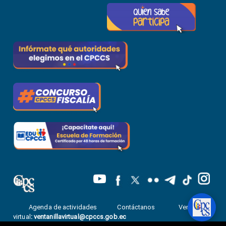
Agenda de actividades
Contáctanos
Ventanilla
virtual
:
ventanillavirtual@cpccs.gob.ec