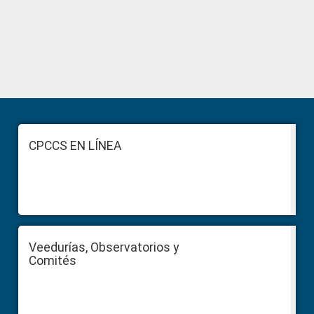
Primary
Sidebar
Footer
CPCCS EN LÍNEA
Veedurías, Observatorios y
Comités