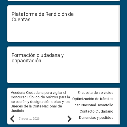
Plataforma de Rendición de
Cuentas
Formación ciudadana y
capacitación
a
Veeduría Ciudadana para vigilar el
Veeduría para realizar el
Encuesta de servicios
ón
Concurso Público de Méritos para la
seguimiento de la gestión
Optimización de trámites
selección y designación de las y los
administrativa del Gobierno
Plan Nacional Desarrollo
Jueces de la Corte Nacional de
Autónomo Descentralizado
Justicia
parroquial rural de Calacalí
Contacto Ciudadano
Previous
Next
Denuncias y pedidos
7 agosto, 2026
6 agosto, 2026