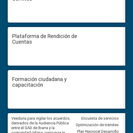
Plataforma de Rendición de
Cuentas
Formación ciudadana y
capacitación
Veeduría para vigilar los acuerdos,
CPCCS convoca a Veeduría
Encuesta de servicios
 a
derivados de la Audiencia Pública
Ciudadana para vigilar el conc
Optimización de trámites
ión
entre el GAD de Ibarra y la
en la Universidad de Cuenca
Plan Nacional Desarrollo
comunidad Urbina, parroquia la