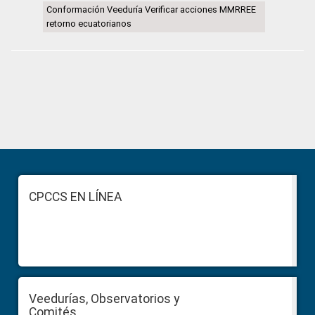
Conformación Veeduría Verificar acciones MMRREE
retorno ecuatorianos
Primary
Sidebar
Footer
CPCCS EN LÍNEA
Veedurías, Observatorios y
Comités