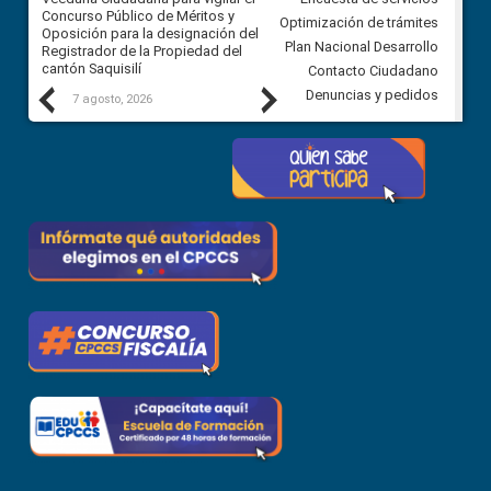
Concurso Público de Méritos y
construcción del asfaltado de
Optimización de trámites
Oposición para la designación del
diferentes barrios del sector 
Plan Nacional Desarrollo
Registrador de la Propiedad del
Ballenita del cantón Santa Ele
cantón Saquisilí
Contacto Ciudadano
Previous
Next
Denuncias y pedidos
7 agosto, 2026
7 agosto, 2026