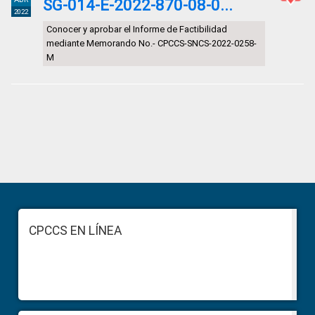
SG-014-E-2022-870-08-0...
2022
Conocer y aprobar el Informe de Factibilidad
mediante Memorando No.- CPCCS-SNCS-2022-0258-
M
Primary
Sidebar
Footer
CPCCS EN LÍNEA