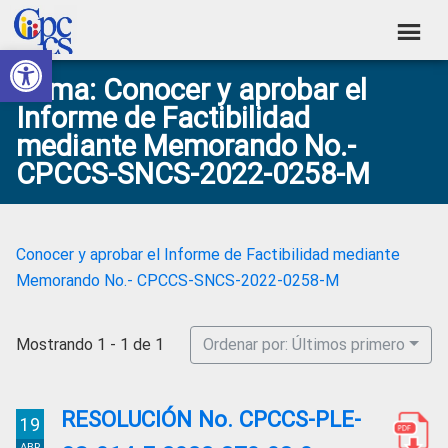
Skip
Skip
Skip
Skip
to
to
to
to
Abrir barra de herramientas
Consejo
primary
main
primary
footer
Construyendo
Tema: Conocer y aprobar el
navigation
content
sidebar
de
Poder
Informe de Factibilidad
Ciudadano
Participación
mediante Memorando No.-
Ciudadana
CPCCS-SNCS-2022-0258-M
y
Control
Social
Conocer y aprobar el Informe de Factibilidad mediante
Memorando No.- CPCCS-SNCS-2022-0258-M
Mostrando 1 - 1 de 1
Ordenar por: Últimos primero
RESOLUCIÓN No. CPCCS-PLE-
19
ABR