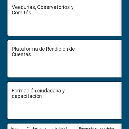
Veedurías, Observatorios y
Comités
Plataforma de Rendición de
Cuentas
Formación ciudadana y
capacitación
Veeduría Ciudadana para vigilar el
Veeduría Ciudadana para vigila
Encuesta de servicios