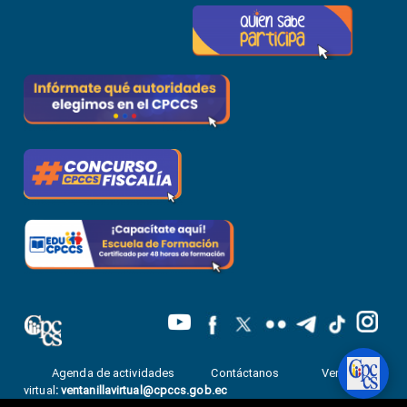
Agenda de actividades
Contáctanos
Ventanilla
virtual
:
ventanillavirtual@cpccs.gob.ec