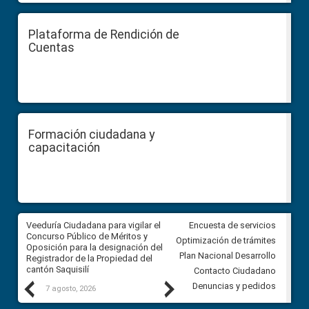
Plataforma de Rendición de
Cuentas
Formación ciudadana y
capacitación
Veeduría Ciudadana para vigilar el
Veeduría Ciudadana para vigila
Encuesta de servicios
Concurso Público de Méritos y
construcción del asfaltado de
Optimización de trámites
Oposición para la designación del
diferentes barrios del sector 
Plan Nacional Desarrollo
Registrador de la Propiedad del
Ballenita del cantón Santa Ele
cantón Saquisilí
Contacto Ciudadano
Previous
Next
Denuncias y pedidos
7 agosto, 2026
7 agosto, 2026