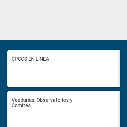
Primary
Sidebar
Footer
CPCCS EN LÍNEA
Veedurías, Observatorios y
Comités