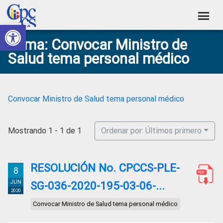
Skip
Skip
Skip
Skip
to
to
to
to
Abrir barra de herramientas
Consejo
primary
main
primary
footer
Construyendo
Tema: Convocar Ministro de
navigation
content
sidebar
de
Poder
Salud tema personal médico
Ciudadano
Participación
Ciudadana
y
Convocar Ministro de Salud tema personal médico
Control
Social
Mostrando 1 - 1 de 1
Ordenar por: Últimos primero
RESOLUCIÓN No. CPCCS-PLE-
8
JUN
SG-036-2020-195-03-06-...
2020
Convocar Ministro de Salud tema personal médico