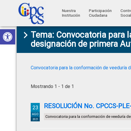
Nuestra
Participación
Contr
Institución
Ciudadana
Socia
Consejo
Abrir barra de herramientas
Skip
Skip
Skip
Skip
Construyendo
Tema: Convocatoria para l
to
to
to
to
de
Poder
designación de primera Aut
primary
main
primary
footer
Ciudadano
Participación
navigation
content
sidebar
Ciudadana
y
Convocatoria para la conformación de veeduría d
Control
Social
Mostrando 1 - 1 de 1
RESOLUCIÓN No. CPCCS-PLE-S
23
AGO
Convocatoria para la conformación de veeduría de
2021