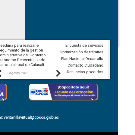
eeduría para realizar el
Encuesta de servicios
Veeduría para vigilar los acuerdos,
eguimiento de la gestión
derivados de la Audiencia Pública
Optimización de trámites
dministrativa del Gobierno
entre el GAD de Ibarra y la
Plan Nacional Desarrollo
utónomo Descentralizado
comunidad Urbina, parroquia la
arroquial rural de Calacalí
Carolina
Contacto Ciudadano
Previous
Next
Denuncias y pedidos
6 agosto, 2026
5 agosto, 2026
l
:
ventanillavirtual@cpccs.gob.ec