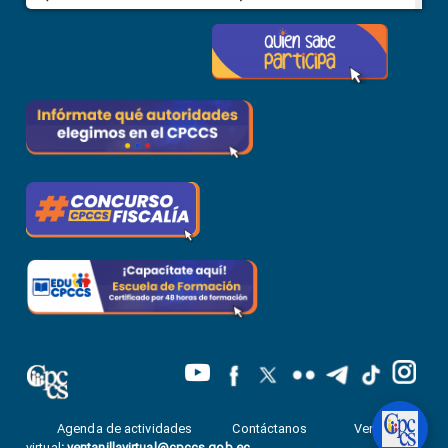
Agenda de actividades
Contáctanos
Ventanilla
virtual
:
ventanillavirtual@cpccs.gob.ec