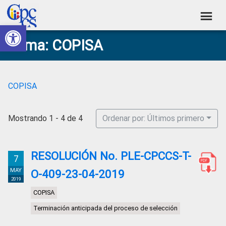
Skip
Skip
Skip
Skip
to
to
to
to
Abrir barra de herramientas
Consejo
primary
main
primary
footer
Construyendo
Tema: COPISA
navigation
content
sidebar
de
Poder
Ciudadano
Participación
Ciudadana
COPISA
y
Control
Mostrando 1 - 4 de 4
Ordenar por: Últimos primero
Social
RESOLUCIÓN No. PLE-CPCCS-T-
7
MAY
O-409-23-04-2019
2019
COPISA
Terminación anticipada del proceso de selección