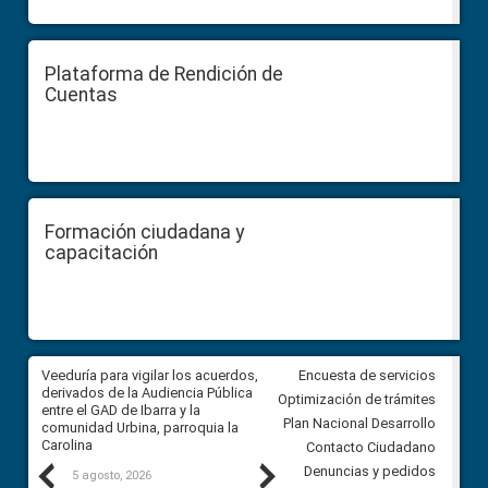
Plataforma de Rendición de
Cuentas
Formación ciudadana y
capacitación
Veeduría para vigilar los acuerdos,
CPCCS convoca a Veeduría
Encuesta de servicios
 a
derivados de la Audiencia Pública
Ciudadana para vigilar el conc
Optimización de trámites
ión
entre el GAD de Ibarra y la
en la Universidad de Cuenca
Plan Nacional Desarrollo
comunidad Urbina, parroquia la
Carolina
Contacto Ciudadano
Previous
Next
Denuncias y pedidos
5 agosto, 2026
5 agosto, 2026