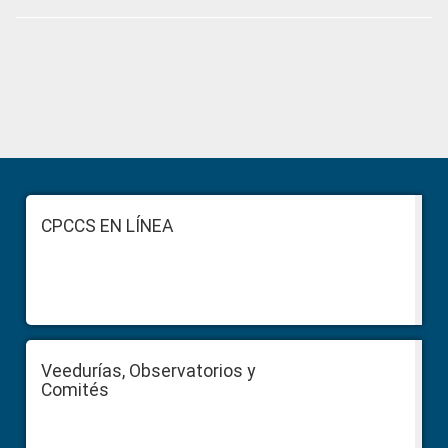
Primary
Sidebar
Footer
CPCCS EN LÍNEA
Veedurías, Observatorios y
Comités