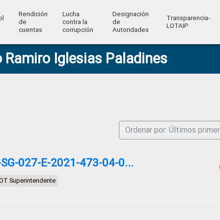
Rendición
Lucha
Designación
ol
Transparencia-
de
contra la
de
l
LOTAIP
cuentas
corrupción
Autoridades
 Ramiro Iglesias Paladines
Ordenar por: Últimos prime
G-027-E-2021-473-04-0...
OT Superintendente