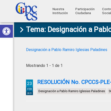
Nuestra
Participación
Contr
Institución
Ciudadana
Socia
Consejo
Abrir barra de herramientas
Skip
Skip
Skip
Skip
Construyendo
Tema: Designación a Pablo
to
to
to
to
de
Poder
primary
main
primary
footer
Ciudadano
Participación
navigation
content
sidebar
Ciudadana
Designación a Pablo Ramiro Iglesias Paladines
y
Control
Mostrando 1 - 1 de 1
Social
RESOLUCIÓN No. CPCCS-PLE-S
23
FEB
Designación a Pablo Ramiro Iglesias Paladines
S
2021