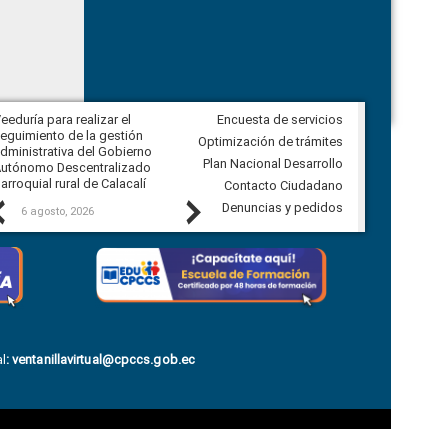
eeduría para realizar el
Encuesta de servicios
Veeduría para vigilar los acuerdos,
eguimiento de la gestión
derivados de la Audiencia Pública
Optimización de trámites
dministrativa del Gobierno
entre el GAD de Ibarra y la
Plan Nacional Desarrollo
utónomo Descentralizado
comunidad Urbina, parroquia la
arroquial rural de Calacalí
Carolina
Contacto Ciudadano
Previous
Next
Denuncias y pedidos
6 agosto, 2026
5 agosto, 2026
l
:
ventanillavirtual@cpccs.gob.ec