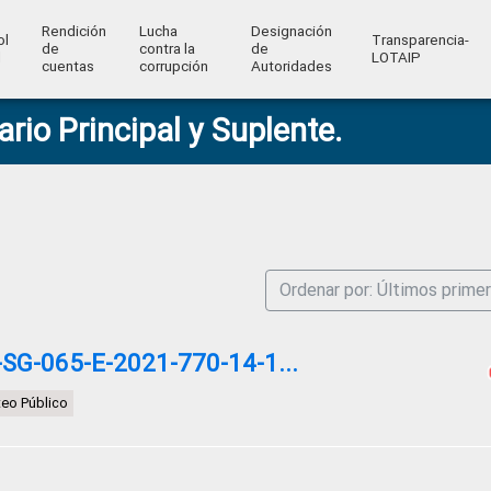
Rendición
Lucha
Designación
ol
Transparencia-
de
contra la
de
l
LOTAIP
cuentas
corrupción
Autoridades
rio Principal y Suplente.
Ordenar por: Últimos prime
G-065-E-2021-770-14-1...
teo Público