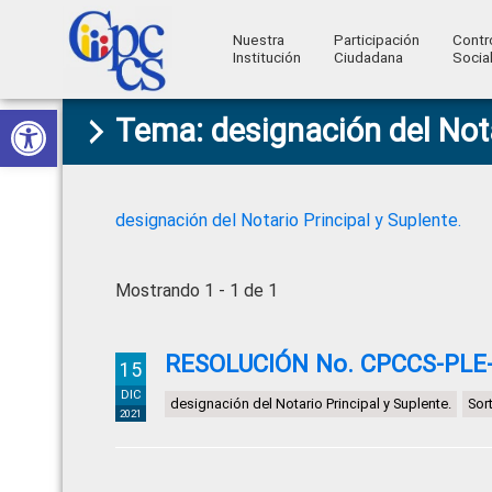
Nuestra
Participación
Contr
Institución
Ciudadana
Socia
Consejo
Abrir barra de herramientas
Skip
Skip
Skip
Skip
Construyendo
Tema: designación del Nota
to
to
to
to
de
Poder
primary
main
primary
footer
Ciudadano
Participación
navigation
content
sidebar
Ciudadana
designación del Notario Principal y Suplente.
y
Control
Mostrando 1 - 1 de 1
Social
RESOLUCIÓN No. CPCCS-PLE-S
15
DIC
designación del Notario Principal y Suplente.
Sor
2021