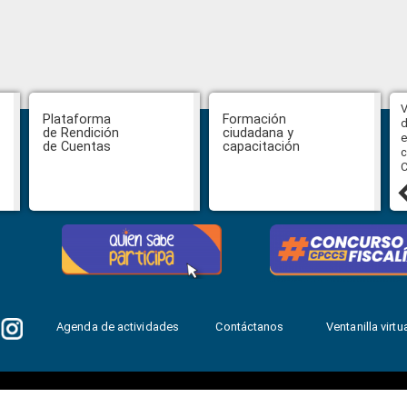
Abiertas impugnaciones a los
V
Plataforma
Formación
delegados de la Función Judicial a
d
de Rendición
ciudadana y
la Comisión Ciudadana de
e
de Cuentas
capacitación
Selección para la designación de
c
Fiscal General del Estado
C
24 julio, 2026
Agenda de actividades
Contáctanos
Ventanilla virtua