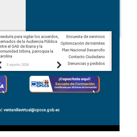
eeduría para vigilar los acuerdos,
Encuesta de servicios
CPCCS convoca a Veeduría
erivados de la Audiencia Pública
Ciudadana para vigilar el concurso
Optimización de trámites
ntre el GAD de Ibarra y la
en la Universidad de Cuenca
Plan Nacional Desarrollo
omunidad Urbina, parroquia la
arolina
Contacto Ciudadano
Previous
Next
Denuncias y pedidos
5 agosto, 2026
5 agosto, 2026
l
:
ventanillavirtual@cpccs.gob.ec