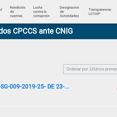
Rendición
Lucha
Designación
ol
Transparencia-
de
contra la
de
l
LOTAIP
cuentas
corrupción
Autoridades
ados CPCCS ante CNIG
Ordenar por: Últimos prime
G-009-2019-25- DE 23-...