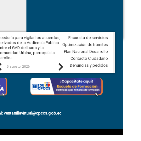
eeduría para vigilar los acuerdos,
Encuesta de servicios
CPCCS convoca a Veeduría
erivados de la Audiencia Pública
Ciudadana para vigilar el concurso
Optimización de trámites
ntre el GAD de Ibarra y la
en la Universidad de Cuenca
Plan Nacional Desarrollo
omunidad Urbina, parroquia la
arolina
Contacto Ciudadano
Previous
Next
Denuncias y pedidos
5 agosto, 2026
5 agosto, 2026
l
:
ventanillavirtual@cpccs.gob.ec