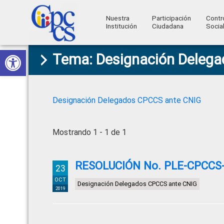
Nuestra
Participación
Contr
Institución
Ciudadana
Socia
Consejo
Abrir barra de herramientas
Skip
Skip
Skip
Skip
Construyendo
Tema: Designación Deleg
to
to
to
to
de
Poder
primary
main
primary
footer
Ciudadano
Participación
navigation
content
sidebar
Ciudadana
Designación Delegados CPCCS ante CNIG
y
Control
Mostrando 1 - 1 de 1
Social
RESOLUCIÓN No. PLE-CPCCS-S
23
OCT
Designación Delegados CPCCS ante CNIG
2019