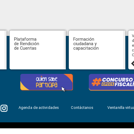
Abiertas impugnaciones a los
V
Plataforma
Formación
delegados de la Función Judicial a
d
de Rendición
ciudadana y
la Comisión Ciudadana de
e
de Cuentas
capacitación
Selección para la designación de
c
Fiscal General del Estado
C
24 julio, 2026
Agenda de actividades
Contáctanos
Ventanilla virtua