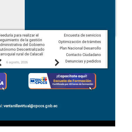
eeduría para realizar el
Encuesta de servicios
Veeduría para vigilar los acuerdos,
eguimiento de la gestión
derivados de la Audiencia Pública
Optimización de trámites
dministrativa del Gobierno
entre el GAD de Ibarra y la
Plan Nacional Desarrollo
utónomo Descentralizado
comunidad Urbina, parroquia la
arroquial rural de Calacalí
Carolina
Contacto Ciudadano
Previous
Next
Denuncias y pedidos
6 agosto, 2026
5 agosto, 2026
l
:
ventanillavirtual@cpccs.gob.ec