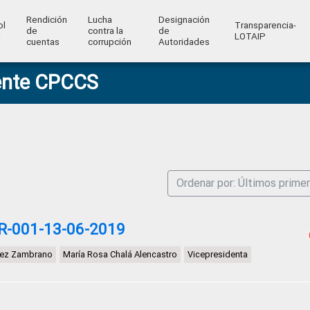
Rendición
Lucha
Designación
ol
Transparencia-
de
contra la
de
l
LOTAIP
cuentas
corrupción
Autoridades
ente CPCCS
Ordenar por: Últimos prime
R-001-13-06-2019
rez Zambrano
María Rosa Chalá Alencastro
Vicepresidenta