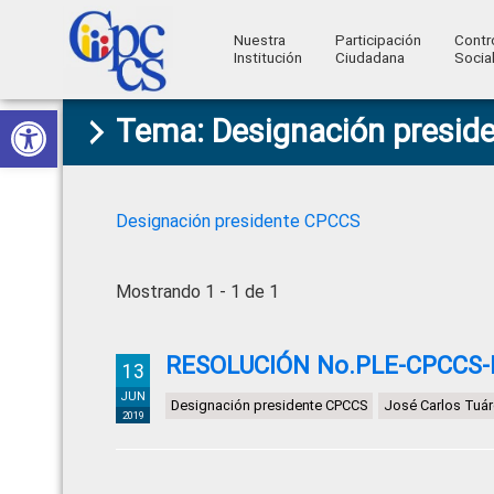
Nuestra
Participación
Contr
Institución
Ciudadana
Socia
Consejo
Abrir barra de herramientas
Skip
Skip
Skip
Skip
Construyendo
Tema: Designación presid
to
to
to
to
de
Poder
primary
main
primary
footer
Ciudadano
Participación
navigation
content
sidebar
Ciudadana
Designación presidente CPCCS
y
Control
Mostrando 1 - 1 de 1
Social
RESOLUCIÓN No.PLE-CPCCS-
13
JUN
Designación presidente CPCCS
José Carlos Tuá
2019