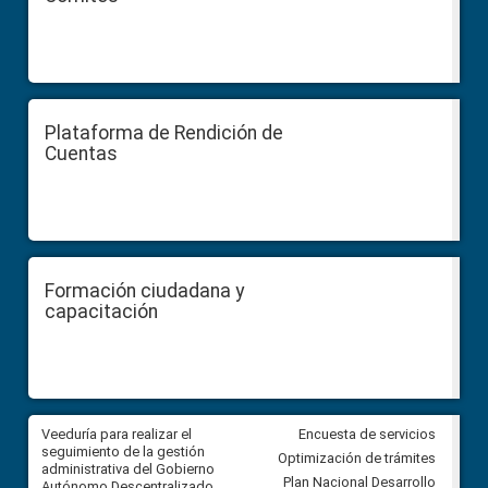
Plataforma de Rendición de
Cuentas
Formación ciudadana y
capacitación
Veeduría para realizar el
Veeduría para vigilar los acue
Encuesta de servicios
ra
seguimiento de la gestión
derivados de la Audiencia Púb
Optimización de trámites
ara
administrativa del Gobierno
entre el GAD de Ibarra y la
Plan Nacional Desarrollo
Autónomo Descentralizado
comunidad Urbina, parroquia l